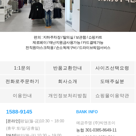
편의 : 지하주차장 / 탈의실 / 보관함 / 쇼핑카트
제로페이 / 재난지원금사용가능 / 카드결제가능
전직원마스크착용 / 손소독제구비 / 드라이브픽업서비스
1:1문의
반품교환안내
사이즈선택요령
전화로주문하기
회사소개
도매주실분
이용안내
개인정보처리방침
쇼핑몰이용약관
1588-9145
BANK INFO
[온라인]
평일(월-금)
10:30
~
18:00
예금주명 (주)빅앤조이
(휴무:토/일/공휴일)
농협 301-0385-8649-11
[매장]
평일(월-금)
10:30
~
19:00