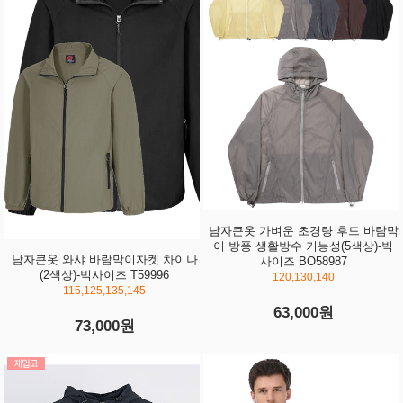
남자큰옷 가벼운 초경량 후드 바람막
이 방풍 생활방수 기능성(5색상)-빅
남자큰옷 와샤 바람막이자켓 차이나
사이즈 BO58987
(2색상)-빅사이즈 T59996
120,130,140
115,125,135,145
63,000원
73,000원