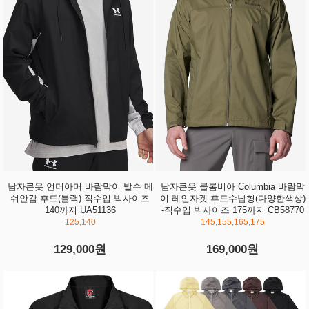
남자큰옷 언더아머 바람막이 발수 메
남자큰옷 콜롬비아 Columbia 바람막
쉬안감 후드(블랙)-직수입 빅사이즈
이 레인자켓 후드수납형(다양한색상)
140까지 UA51136
-직수입 빅사이즈 175까지 CB58770
125,140
145,155,165,175
129,000원
169,000원