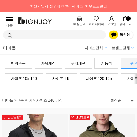
회원가입시 첫구매 20%
사이즈1회무료교환권
0
매장안내
마이페이지
로그인
장바구니
메뉴
테마몰
사이즈전체
브랜드전체
예약주문
자체제작
무지패션
기능성
바람
사이즈 105-110
사이즈 115
사이즈 120-125
사이즈 
테마몰
>
바람막이
>
사이즈 140 이상