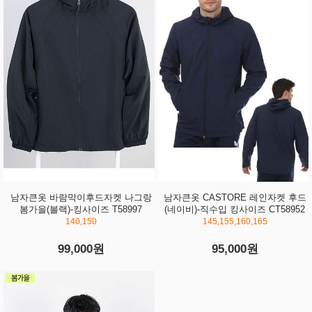
남자큰옷 바람막이후드자켓 나그랑
남자큰옷 CASTORE 레인자켓 후드
봄가을(블랙)-킹사이즈 T58997
(네이비)-직수입 킹사이즈 CT58952
140,150
145,155,160,165
99,000원
95,000원