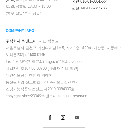
국민 816-01-0351-564
토/일/공휴일
13:00
~
19:00
신한 140-008-844786
(휴무:설날/추석 당일)
COMPANY INFO
주식회사 빅앤조이
대표 박성권
서울특별시 금천구 가산디지털1로5, 지하1층 b120호(가산동, 대륭테크
노타운20차) 1588-9145
fax 수신차단(전화문의) bigsize119@naver.com
사업자번호107-86-03700
[사업자 정보 확인]
개인정보관리 책임자 박예지
통신판매업 신고번호 : 2019-서울금천-0045
건강기능식품영업신고 제2019-0084005호
copyright since2004©빅앤조이 all rights reserved.