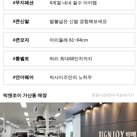
#무지패션
4계절 내내 필수 아이템
#큰신발
발볼넓은 신발 경험해보세요
#큰모자
머리둘레 61~64cm
#롱벨트
허리 최대68인치까지
#언더웨어
빅사이즈만의 노하우
빅앤조이 가산동 매장
운영시간/안내 더보러가기