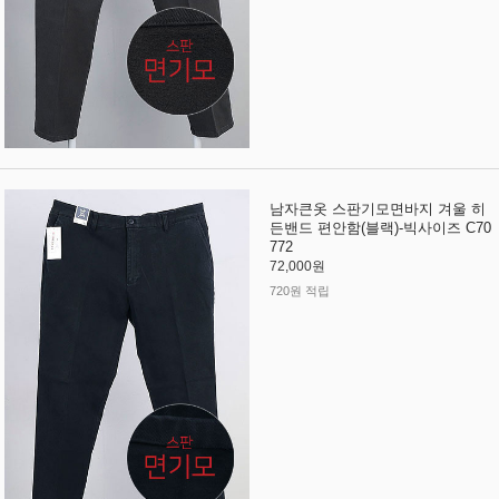
남자큰옷 스판기모면바지 겨울 히
든밴드 편안함(블랙)-빅사이즈 C70
772
72,000원
720원 적립