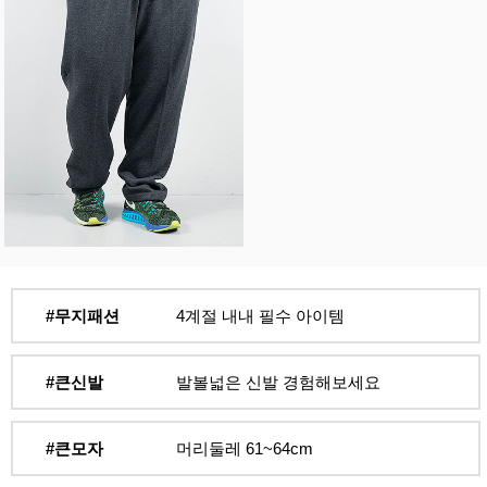
#무지패션
4계절 내내 필수 아이템
#큰신발
발볼넓은 신발 경험해보세요
#큰모자
머리둘레 61~64cm