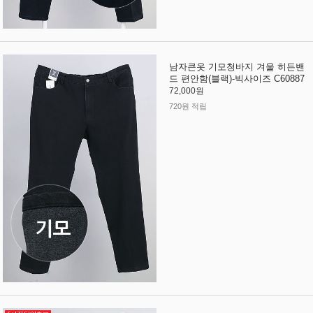
남자큰옷 기모청바지 겨울 히든밴
드 편안함(블랙)-빅사이즈 C60887
72,000원
720원 적립