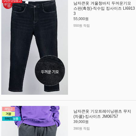
남자큰옷 겨울청바지 두꺼운기모
스판(흑청)-직수입 킹사이즈 LI6913
3
55,000원
550원 적립
남자큰옷 기모트레이닝팬츠 무지
(차콜)-킹사이즈 JM06757
39,000원
390원 적립