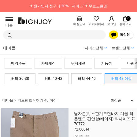
회원가입시 첫구매 20%
사이즈1회무료교환권
0
매장안내
마이페이지
로그인
장바구니
메뉴
테마몰
사이즈전체
브랜드전체
예약주문
자체제작
무지패션
기능성
바람
허리 36-38
허리 40-42
허리 44-46
허리 48 이상
테마몰
>
기모팬츠
>
허리 48 이상
남자큰옷 스판기모면바지 겨울 히
든밴드 편안함(베이지)-빅사이즈 C
70772
72,000원
720원 적립