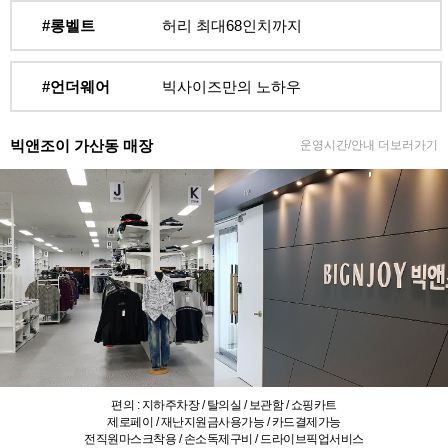
#롱벨트
허리 최대68인치까지
#언더웨어
빅사이즈만의 노하우
빅앤조이 가산동 매장
운영시간/안내 더보러가기
편의 : 지하주차장 / 탈의실 / 보관함 / 쇼핑카트
제로페이 / 재난지원금사용가능 / 카드결제가능
전직원마스크착용 / 손소독제구비 / 드라이브픽업서비스