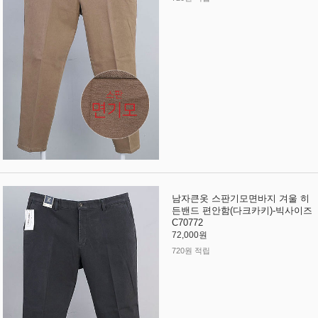
남자큰옷 스판기모면바지 겨울 히
든밴드 편안함(다크카키)-빅사이즈
C70772
72,000원
720원 적립