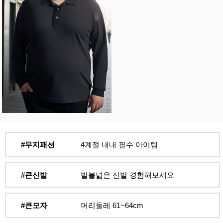
#무지패션
4계절 내내 필수 아이템
#큰신발
발볼넓은 신발 경험해보세요
#큰모자
머리둘레 61~64cm