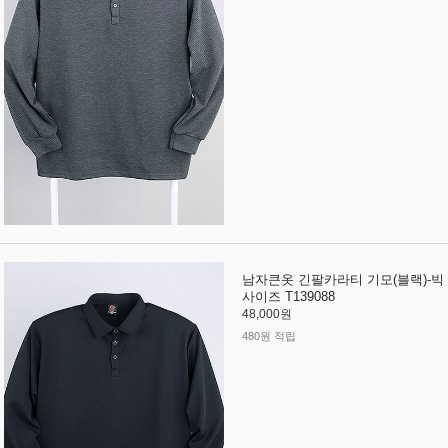
남자큰옷 긴팔카라티 기모(블랙)-빅
사이즈 T139088
48,000원
480원 적립