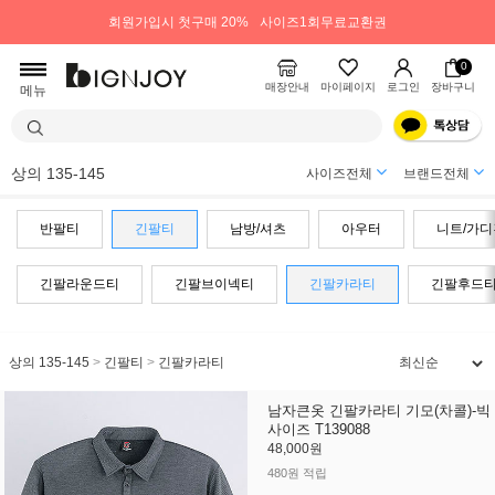
회원가입시 첫구매 20%
사이즈1회무료교환권
0
매장안내
마이페이지
로그인
장바구니
메뉴
상의 135-145
사이즈전체
브랜드전체
반팔티
긴팔티
남방/셔츠
아우터
니트/가디
긴팔라운드티
긴팔브이넥티
긴팔카라티
긴팔후드
상의 135-145
>
긴팔티
>
긴팔카라티
남자큰옷 긴팔카라티 기모(차콜)-빅
사이즈 T139088
48,000원
480원 적립