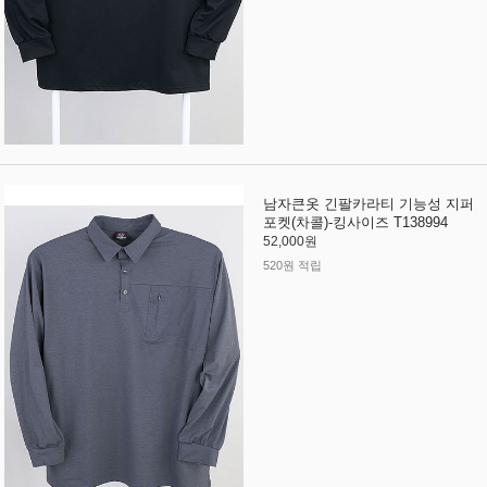
남자큰옷 긴팔카라티 기능성 지퍼
포켓(차콜)-킹사이즈 T138994
52,000원
520원 적립