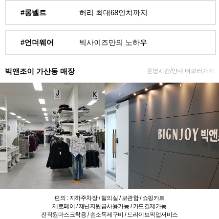
#롱벨트
허리 최대68인치까지
#언더웨어
빅사이즈만의 노하우
빅앤조이 가산동 매장
운영시간/안내 더보러가기
편의 : 지하주차장 / 탈의실 / 보관함 / 쇼핑카트
제로페이 / 재난지원금사용가능 / 카드결제가능
전직원마스크착용 / 손소독제구비 / 드라이브픽업서비스