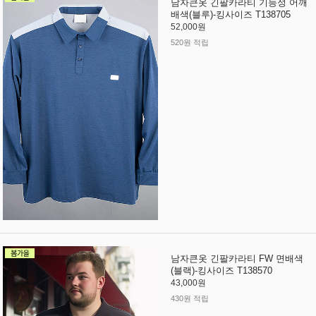
남자큰옷 긴팔카라티 기능성 어깨
배색(블루)-킹사이즈 T138705
52,000원
520원 적립
남자큰옷 긴팔카라티 FW 면배색
(블랙)-킹사이즈 T138570
43,000원
430원 적립