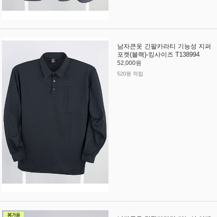
남자큰옷 긴팔카라티 기능성 지퍼
포켓(블랙)-킹사이즈 T138994
52,000원
520원 적립