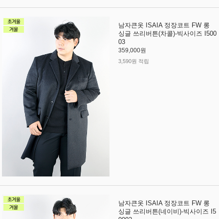
남자큰옷 ISAIA 정장코트 FW 롱
싱글 쓰리버튼(차콜)-빅사이즈 I500
03
359,000원
3,590원 적립
남자큰옷 ISAIA 정장코트 FW 롱
싱글 쓰리버튼(네이비)-빅사이즈 I5