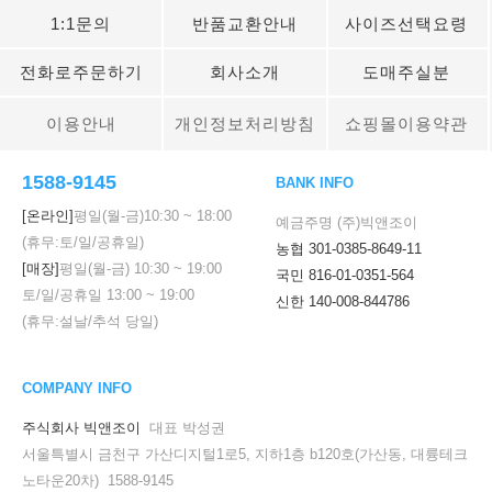
1:1문의
반품교환안내
사이즈선택요령
전화로주문하기
회사소개
도매주실분
이용안내
개인정보처리방침
쇼핑몰이용약관
1588-9145
BANK INFO
[온라인]
평일(월-금)
10:30
~
18:00
예금주명 (주)빅앤조이
(휴무:토/일/공휴일)
농협 301-0385-8649-11
[매장]
평일(월-금)
10:30
~
19:00
국민 816-01-0351-564
토/일/공휴일
13:00
~
19:00
신한 140-008-844786
(휴무:설날/추석 당일)
COMPANY INFO
주식회사 빅앤조이
대표 박성권
서울특별시 금천구 가산디지털1로5, 지하1층 b120호(가산동, 대륭테크
노타운20차) 1588-9145