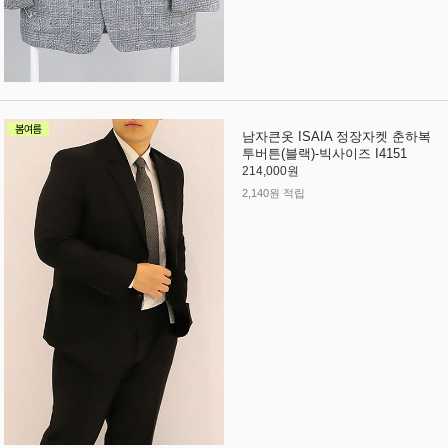
남자큰옷 ISAIA 정장자켓 춘하복
투버튼(블랙)-빅사이즈 I4151
214,000원
2,140원 적립