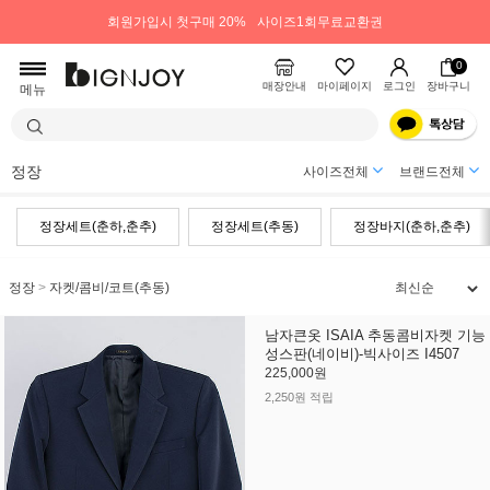
회원가입시 첫구매 20%
사이즈1회무료교환권
0
매장안내
마이페이지
로그인
장바구니
메뉴
정장
사이즈전체
브랜드전체
정장세트(춘하,춘추)
정장세트(추동)
정장바지(춘하,춘추)
정장
>
자켓/콤비/코트(추동)
남자큰옷 ISAIA 추동콤비자켓 기능
성스판(네이비)-빅사이즈 I4507
225,000원
2,250원 적립