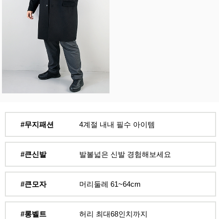
#무지패션
4계절 내내 필수 아이템
#큰신발
발볼넓은 신발 경험해보세요
#큰모자
머리둘레 61~64cm
#롱벨트
허리 최대68인치까지