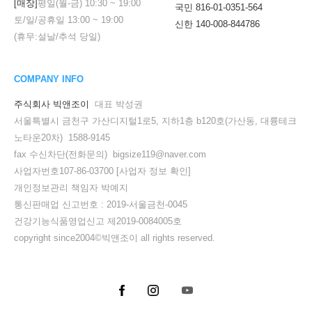
[매장]
평일(월-금)
10:30
~
19:00
국민 816-01-0351-564
토/일/공휴일
13:00
~
19:00
신한 140-008-844786
(휴무:설날/추석 당일)
COMPANY INFO
주식회사 빅앤조이
대표 박성권
서울특별시 금천구 가산디지털1로5, 지하1층 b120호(가산동, 대륭테크
노타운20차) 1588-9145
fax 수신차단(전화문의) bigsize119@naver.com
사업자번호107-86-03700
[사업자 정보 확인]
개인정보관리 책임자 박예지
통신판매업 신고번호 : 2019-서울금천-0045
건강기능식품영업신고 제2019-0084005호
copyright since2004©빅앤조이 all rights reserved.