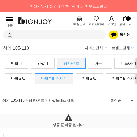
회원가입시 첫구매 20%
사이즈1회무료교환권
0
매장안내
마이페이지
로그인
장바구니
메뉴
상의 105-110
사이즈전체
브랜드전체
반팔티
긴팔티
남방/셔츠
아우터
니트/가디
반팔남방
반팔드레스셔츠
긴팔남방
긴팔드레스셔
상의 105-110
>
남방/셔츠
>
반팔드레스셔츠
상품 준비중 입니다.