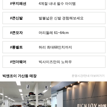
#무지패션
4계절 내내 필수 아이템
#큰신발
발볼넓은 신발 경험해보세요
#큰모자
머리둘레 61~64cm
#롱벨트
허리 최대68인치까지
#언더웨어
빅사이즈만의 노하우
빅앤조이 가산동 매장
운영시간/안내 더보러가기