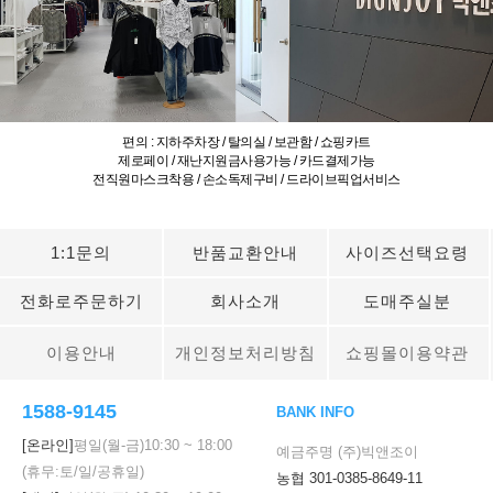
편의 : 지하주차장 / 탈의실 / 보관함 / 쇼핑카트
제로페이 / 재난지원금사용가능 / 카드결제가능
전직원마스크착용 / 손소독제구비 / 드라이브픽업서비스
1:1문의
반품교환안내
사이즈선택요령
전화로주문하기
회사소개
도매주실분
이용안내
개인정보처리방침
쇼핑몰이용약관
1588-9145
BANK INFO
[온라인]
평일(월-금)
10:30
~
18:00
예금주명 (주)빅앤조이
(휴무:토/일/공휴일)
농협 301-0385-8649-11