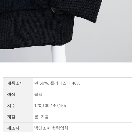
제품소재
면 60%, 폴리에스터 40%
색상
블랙
치수
120,130,140,155
계절
봄, 가을
제조자
빅앤조이 협력업체