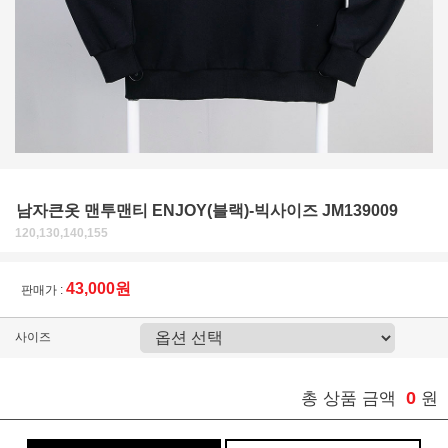
남자큰옷 맨투맨티 ENJOY(블랙)-빅사이즈 JM139009
120,130,140,155
43,000원
판매가 :
사이즈
0
총 상품 금액
원