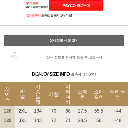
[ 결제혜택 ]
포인트 결제시 1% 적립!
상세정보 새창 열기
상세 정보를 확대해 보실 수 있습니다.
가
어
사
라
슴
깨
소매
소매
허리권
이
기장
벨
둘
너
통
길이
장
즈
레
비
120
2XL
134
70
68
27.5
55.5
~44
130
3XL
143
72
71
28.5
56
~48