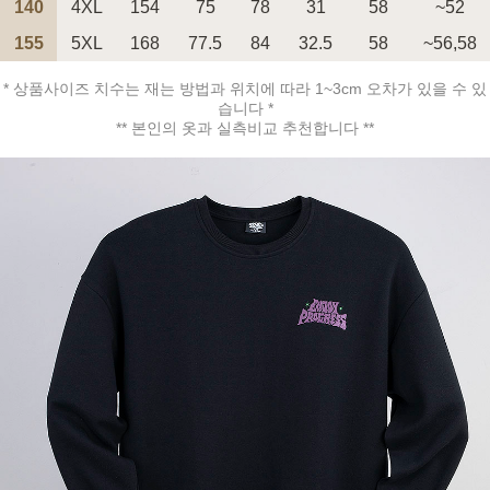
140
4XL
154
75
78
31
58
~52
155
5XL
168
77.5
84
32.5
58
~56,58
페이코 ID로 페
PAYCO 바로구매
* 상품사이즈 치수는 재는 방법과 위치에 따라 1~3cm 오차가 있을 수 있
습니다 *
** 본인의 옷과 실측비교 추천합니다 **