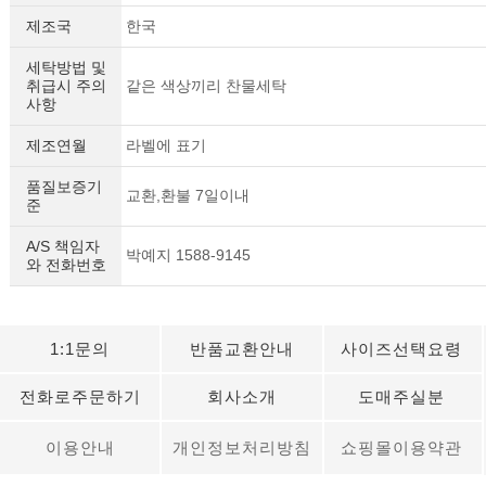
제조국
한국
세탁방법 및
취급시 주의
같은 색상끼리 찬물세탁
사항
제조연월
라벨에 표기
품질보증기
교환,환불 7일이내
준
A/S 책임자
박예지 1588-9145
와 전화번호
1:1문의
반품교환안내
사이즈선택요령
전화로주문하기
회사소개
도매주실분
이용안내
개인정보처리방침
쇼핑몰이용약관