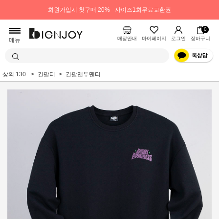
회원가입시 첫구매 20%
사이즈1회무료교환권
0
매장안내
마이페이지
로그인
장바구니
메뉴
상의 130
긴팔티
긴팔맨투맨티