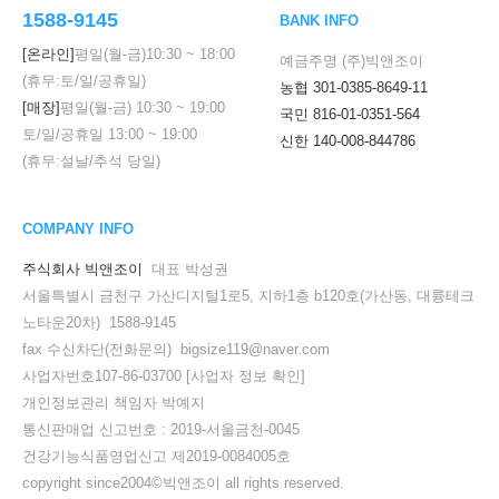
1588-9145
BANK INFO
[온라인]
평일(월-금)
10:30
~
18:00
예금주명 (주)빅앤조이
(휴무:토/일/공휴일)
농협 301-0385-8649-11
[매장]
평일(월-금)
10:30
~
19:00
국민 816-01-0351-564
토/일/공휴일
13:00
~
19:00
신한 140-008-844786
(휴무:설날/추석 당일)
COMPANY INFO
주식회사 빅앤조이
대표 박성권
서울특별시 금천구 가산디지털1로5, 지하1층 b120호(가산동, 대륭테크
노타운20차) 1588-9145
fax 수신차단(전화문의) bigsize119@naver.com
사업자번호107-86-03700
[사업자 정보 확인]
개인정보관리 책임자 박예지
통신판매업 신고번호 : 2019-서울금천-0045
건강기능식품영업신고 제2019-0084005호
copyright since2004©빅앤조이 all rights reserved.