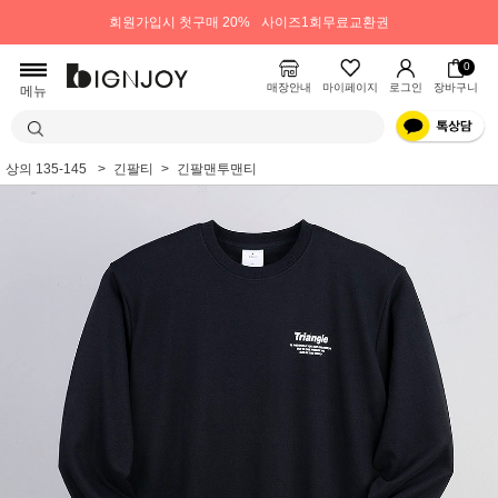
회원가입시 첫구매 20%
사이즈1회무료교환권
0
매장안내
마이페이지
로그인
장바구니
메뉴
상의 135-145
긴팔티
긴팔맨투맨티