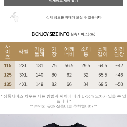
상세정보 새창 열기
상세 정보를 확대해 보실 수 있습니다.
사
가슴
기
어깨
소매
소매
허리
이
라벨
둘레
장
너비
통
길이
권장
즈
115
2XL
131
75
56.5
29.5
64.5
~42
125
3XL
140
80
62
32
65.5
~46
135
4XL
149
82
66
34
69.5
~50
* 상품사이즈 치수는 재는 방법과 위치에 따라 1~3cm 오차가 있을 수 있
습니다 *
** 본인의 옷과 실측비교 추천합니다 **