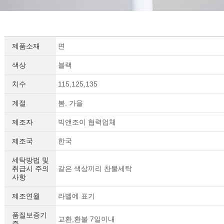
제품소재
면
색상
블랙
치수
115,125,135
계절
봄, 가을
제조자
빅앤조이 협력업체
제조국
한국
세탁방법 및
취급시 주의
같은 색상끼리 찬물세탁
사항
제조연월
라벨에 표기
품질보증기
교환,환불 7일이내
준