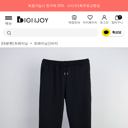
회원가입시 첫구매 20%
사이즈1회무료교환권
0
매장안내
마이페이지
로그인
장바구니
메뉴
[대분류] 트레이닝
트레이닝긴바지