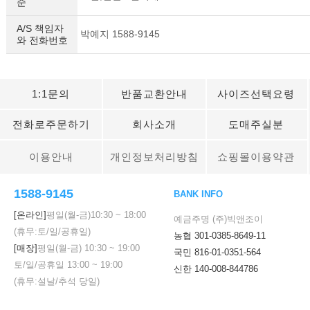
준
A/S 책임자
박예지 1588-9145
와 전화번호
1:1문의
반품교환안내
사이즈선택요령
전화로주문하기
회사소개
도매주실분
이용안내
개인정보처리방침
쇼핑몰이용약관
1588-9145
BANK INFO
[온라인]
평일(월-금)
10:30
~
18:00
예금주명 (주)빅앤조이
(휴무:토/일/공휴일)
농협 301-0385-8649-11
[매장]
평일(월-금)
10:30
~
19:00
국민 816-01-0351-564
토/일/공휴일
13:00
~
19:00
신한 140-008-844786
(휴무:설날/추석 당일)