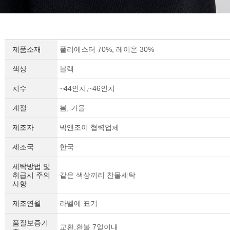
제품소재
폴리에스터 70%, 레이온 30%
색상
블랙
치수
~44인치,~46인치
계절
봄, 가을
제조자
빅앤조이 협력업체
제조국
한국
세탁방법 및
취급시 주의
같은 색상끼리 찬물세탁
사항
제조연월
라벨에 표기
품질보증기
교환,환불 7일이내