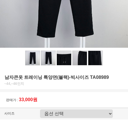
남자큰옷 트레이닝 특양면(블랙)-빅사이즈 TA08989
~44,~46인치
33,000원
판매가 :
사이즈