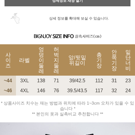
상세정보 새창 열기
상세 정보를 확대해 보실 수 있습니다.
엉
허
안
밑
사
덩
벅
총
앞/뒷밑
쪽
단
이
라벨
이
지
기
위길이
기
너
즈
둘
둘
장
장
비
레
레
~44
3XL
138
71
39/42.5
112
31
23
~46
4XL
146
76
39.5/43.5
117
32
24
* 상품사이즈 치수는 재는 방법과 위치에 따라 1~3cm 오차가 있을 수 있
습니다 *
** 본인의 옷과 실측비교 추천합니다 **