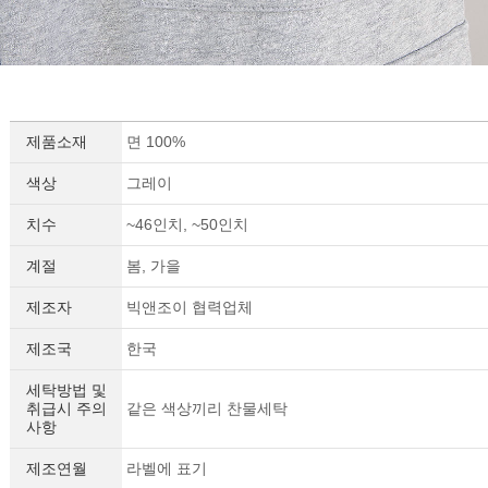
제품소재
면 100%
색상
그레이
치수
~46인치, ~50인치
계절
봄, 가을
제조자
빅앤조이 협력업체
제조국
한국
세탁방법 및
취급시 주의
같은 색상끼리 찬물세탁
사항
제조연월
라벨에 표기