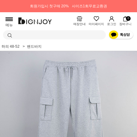
회원가입시 첫구매 20%
사이즈1회무료교환권
0
매장안내
마이페이지
로그인
장바구니
메뉴
하의 48-52
밴드바지