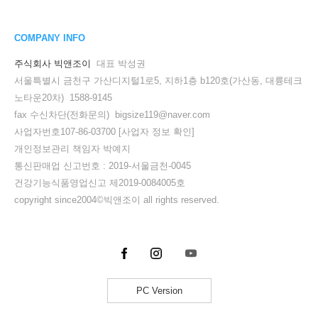
COMPANY INFO
주식회사 빅앤조이
대표 박성권
서울특별시 금천구 가산디지털1로5, 지하1층 b120호(가산동, 대륭테크
노타운20차) 1588-9145
fax 수신차단(전화문의) bigsize119@naver.com
사업자번호107-86-03700
[사업자 정보 확인]
개인정보관리 책임자 박예지
통신판매업 신고번호 : 2019-서울금천-0045
건강기능식품영업신고 제2019-0084005호
copyright since2004©빅앤조이 all rights reserved.
PC Version