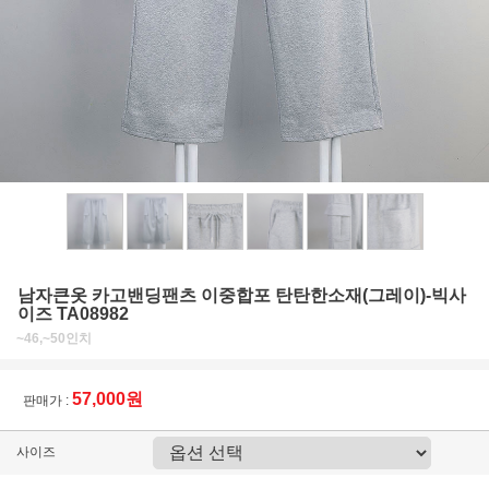
남자큰옷 카고밴딩팬츠 이중합포 탄탄한소재(그레이)-빅사
이즈 TA08982
~46,~50인치
57,000원
판매가 :
사이즈