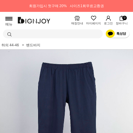
회원가입시 첫구매 20%
사이즈1회무료교환권
0
매장안내
마이페이지
로그인
장바구니
메뉴
하의 44-46
밴드바지