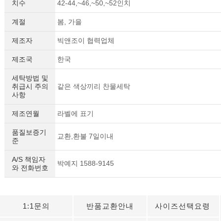
치수
42-44,~46,~50,~52인치
계절
봄, 가을
제조자
빅앤조이 협력업체
제조국
한국
세탁방법 및
취급시 주의
같은 색상끼리 찬물세탁
사항
제조연월
라벨에 표기
품질보증기
교환,환불 7일이내
준
A/S 책임자
박예지 1588-9145
와 전화번호
1:1문의
반품교환안내
사이즈선택요령