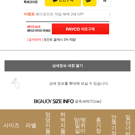
이벤트
페이포인트 적립 혜택 2배 UP!
이벤트
페이포인트 적립 혜택 2배 UP!
[ 결제혜택 ]
포인트 결제시 1% 적립!
상세정보 새창 열기
상세 정보를 확대해 보실 수 있습니다.
엉
허
안
밑
덩
벅
앞/뒷
총
쪽
단
사이즈
라벨
이
지
밑위
기
기
너
둘
둘
길이
장
장
비