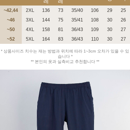
레
레
~42,44
2XL
136
73
35/40
106
29
25
~46
3XL
144
75
35/41
108
30
26
~50
4XL
158
81
36/43
109
30
27
페이코 ID로 페
~52
5XL
164
83
36/43
110
30
27
PAYCO 바로구매
* 상품사이즈 치수는 재는 방법과 위치에 따라 1~3cm 오차가 있을 수 있
습니다 *
** 본인의 옷과 실측비교 추천합니다 **