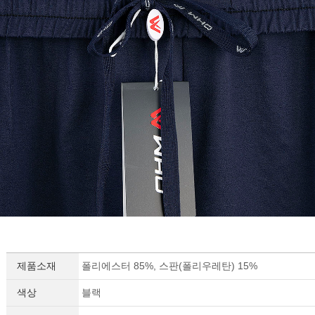
제품소재
폴리에스터 85%, 스판(폴리우레탄) 15%
색상
블랙