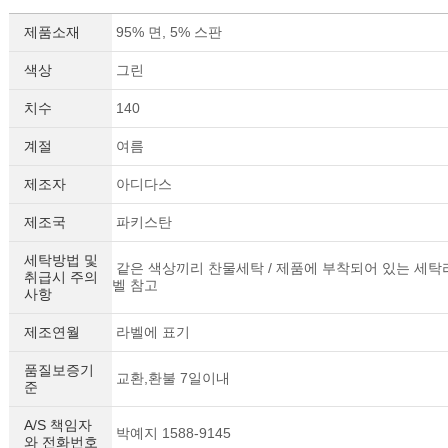
제품소재
95% 면, 5% 스판
색상
그린
치수
140
계절
여름
제조자
아디다스
제조국
파키스탄
세탁방법 및
같은 색상끼리 찬물세탁 / 제품에 부착되어 있는 세탁
취급시 주의
벨 참고
사항
제조연월
라벨에 표기
품질보증기
교환,환불 7일이내
준
A/S 책임자
박예지 1588-9145
와 전화번호