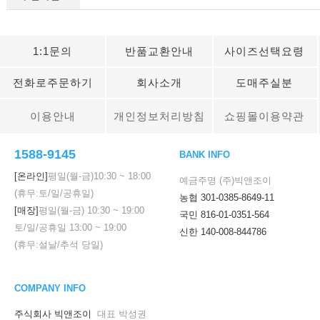
1:1문의
반품교환안내
사이즈선택요령
전화로주문하기
회사소개
도매주실분
이용안내
개인정보처리방침
쇼핑몰이용약관
1588-9145
BANK INFO
[온라인]
평일(월-금)
10:30
~
18:00
예금주명 (주)빅앤조이
(휴무:토/일/공휴일)
농협 301-0385-8649-11
[매장]
평일(월-금)
10:30
~
19:00
국민 816-01-0351-564
토/일/공휴일
13:00
~
19:00
신한 140-008-844786
(휴무:설날/추석 당일)
COMPANY INFO
주식회사 빅앤조이
대표 박성권