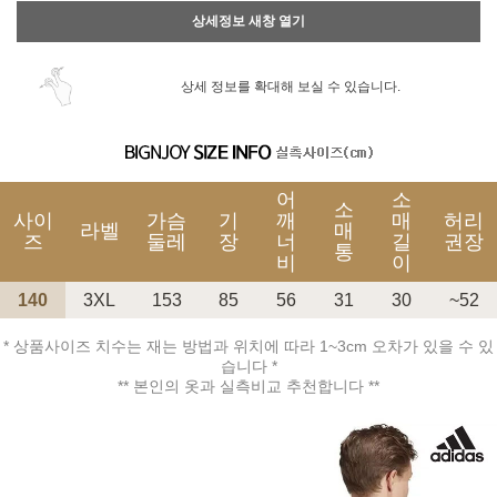
상세정보 새창 열기
상세 정보를 확대해 보실 수 있습니다.
어
소
소
사이
가슴
기
깨
매
허리
라벨
매
즈
둘레
장
너
길
권장
통
비
이
140
3XL
153
85
56
31
30
~52
* 상품사이즈 치수는 재는 방법과 위치에 따라 1~3cm 오차가 있을 수 있
습니다 *
** 본인의 옷과 실측비교 추천합니다 **