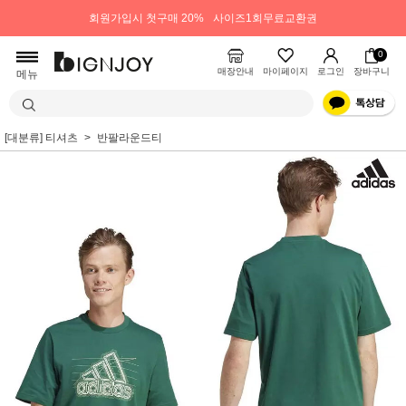
회원가입시 첫구매 20%
사이즈1회무료교환권
0
매장안내
마이페이지
로그인
장바구니
메뉴
[대분류] 티셔츠
반팔라운드티