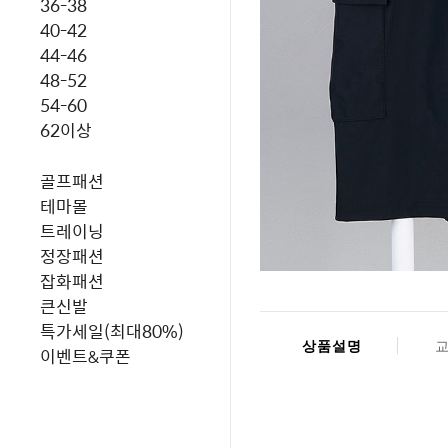
36-38
40-42
44-46
48-52
54-60
62이상
골프패션
테마몰
트레이닝
정장패션
잡화패션
큰신발
특가세일(최대80%)
상품설명
이벤트&쿠폰