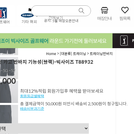
매장안내
찜목록
공지:
5월 매장오픈안내
>
>
Home
[대분류] 트레이닝
트레이닝반바지
 카고 반바지 기능성(블랙)-빅사이즈 T88932
,~50,~52
,000
최대12%적립 회원가입후 혜택을 받아보세요
회원등급별혜택
총 결제금액이 50,000원 미만시 배송비 2,500원이 청구됩니다.
배송비부과기준