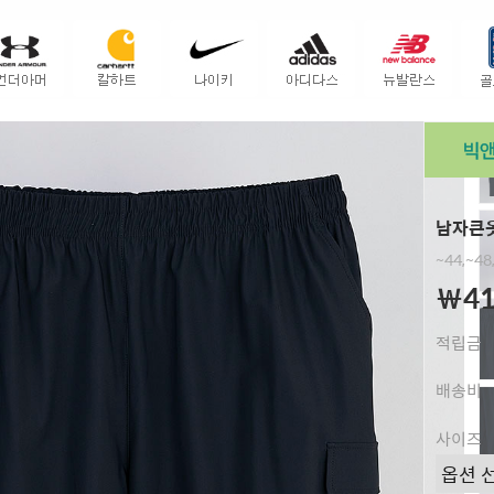
남자큰옷
~44,~48
￦41
적립금
배송비
사이즈