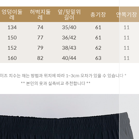
엉덩이둘
허벅지둘
앞/뒷밑위
총기장
안쪽기장
레
레
길이
134
74
35/40
61
11
150
77
36/42
61
11
152
79
38/43
62
11
160
82
40/44
63
11
이즈 치수는 재는 방법과 위치에 따라 1~3cm 오차가 있을 수 있습니다 *
** 본인의 옷과 실측비교 추천합니다 **