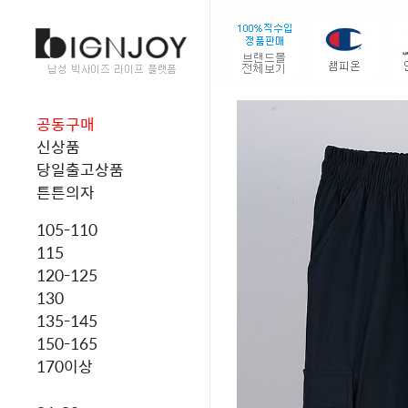
공동구매
신상품
당일출고상품
튼튼의자
105-110
115
120-125
130
135-145
150-165
170이상