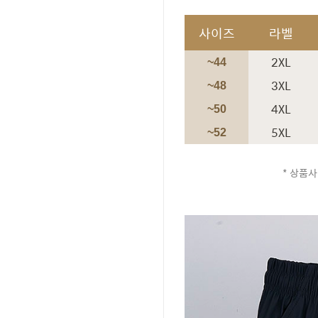
사이즈
라벨
2XL
~44
3XL
~48
4XL
~50
5XL
~52
* 상품사