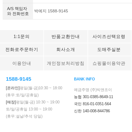
A/S 책임자
박예지 1588-9145
와 전화번호
1:1문의
반품교환안내
사이즈선택요령
전화로주문하기
회사소개
도매주실분
이용안내
개인정보처리방침
쇼핑몰이용약관
1588-9145
BANK INFO
[온라인]
평일(월-금)
10:30
~
18:00
예금주명 (주)빅앤조이
(휴무:토/일/공휴일)
농협 301-0385-8649-11
[매장]
평일(월-금)
10:30
~
19:00
국민 816-01-0351-564
토/일/공휴일
13:00
~
19:00
신한 140-008-844786
(휴무:설날/추석 당일)