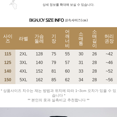
상세 정보를 확대해 보실 수 있습니다.
어
소
소
사이
가슴
기
깨
매
허리
라벨
매
즈
둘레
장
너
길
권장
통
비
이
115
2XL
128
75
55
30
26
~42
125
3XL
140
79
57
31
28
~46
140
4XL
152
81
60
33
28
~52
150
5XL
162
85
62
34
28
~56
* 상품사이즈 치수는 재는 방법과 위치에 따라 1~3cm 오차가 있을 수 있
습니다 *
** 본인의 옷과 실측비교 추천합니다 **