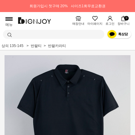
회원가입시 첫구매 20%
사이즈1회무료교환권
0
매장안내
마이페이지
로그인
장바구니
메뉴
상의 135-145
반팔티
반팔카라티