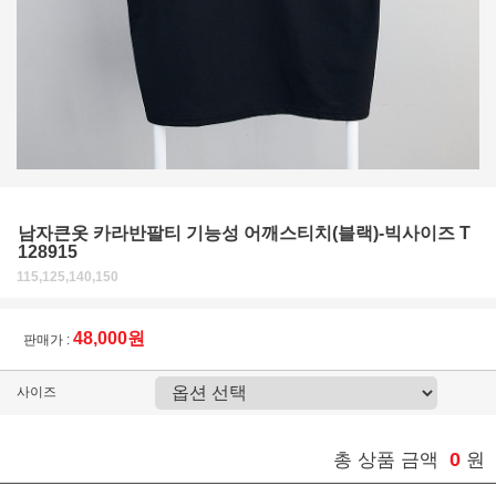
남자큰옷 카라반팔티 기능성 어깨스티치(블랙)-빅사이즈 T
128915
115,125,140,150
48,000원
판매가 :
사이즈
0
총 상품 금액
원