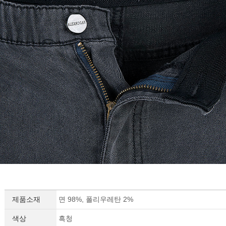
제품소재
면 98%, 폴리우레탄 2%
색상
흑청