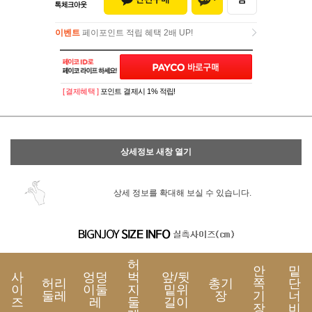
이벤트
페이포인트 적립 혜택 2배 UP!
이벤트
페이포인트 적립 혜택 2배 UP!
[ 결제혜택 ]
포인트 결제시 1% 적립!
상세정보 새창 열기
상세 정보를 확대해 보실 수 있습니다.
허
안
밑
사
엉덩
벅
앞/뒷
허리
총기
쪽
단
이
이둘
지
밑위
둘레
장
기
너
즈
레
둘
길이
장
비