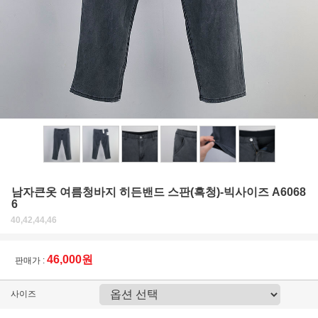
남자큰옷 여름청바지 히든밴드 스판(흑청)-빅사이즈 A6068
6
40,42,44,46
46,000원
판매가 :
사이즈