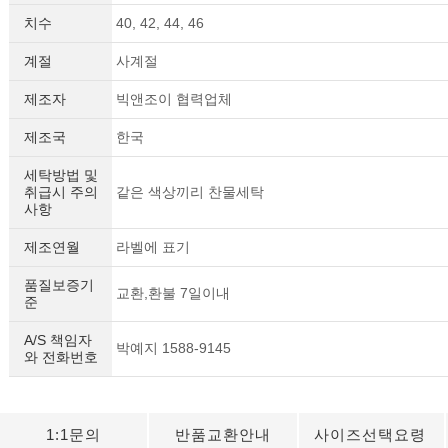
치수
40, 42, 44, 46
계절
사계절
제조자
빅앤조이 협력업체
제조국
한국
세탁방법 및
취급시 주의
같은 색상끼리 찬물세탁
사항
제조연월
라벨에 표기
품질보증기
교환,환불 7일이내
준
A/S 책임자
박예지 1588-9145
와 전화번호
1:1문의
반품교환안내
사이즈선택요령