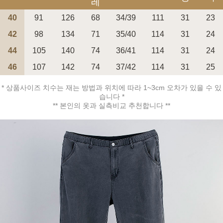
레
40
91
126
68
34/39
111
31
23
42
98
134
71
35/40
114
31
24
44
105
140
74
36/41
114
31
24
페이코 ID로 페
46
107
142
74
37/42
114
31
25
PAYCO 바로구매
* 상품사이즈 치수는 재는 방법과 위치에 따라 1~3cm 오차가 있을 수 있
습니다 *
** 본인의 옷과 실측비교 추천합니다 **