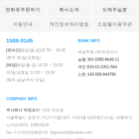
전화로주문하기
회사소개
도매주실분
이용안내
개인정보처리방침
쇼핑몰이용약관
1588-9145
BANK INFO
[온라인]
평일(월-금)
10:30
~
18:00
예금주명 (주)빅앤조이
(휴무:토/일/공휴일)
농협 301-0385-8649-11
[매장]
평일(월-금)
10:30
~
19:00
국민 816-01-0351-564
토/일/공휴일
13:00
~
19:00
신한 140-008-844786
(휴무:설날/추석 당일)
COMPANY INFO
주식회사 빅앤조이
대표 박성권
서울특별시 금천구 가산디지털1로5, 지하1층 b120호(가산동, 대륭테크
노타운20차) 1588-9145
fax 수신차단(전화문의) bigsize119@naver.com