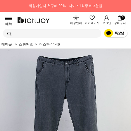
회원가입시 첫구매 20%
사이즈1회무료교환권
0
매장안내
마이페이지
로그인
장바구니
메뉴
테마몰
스판팬츠
청스판 44-46