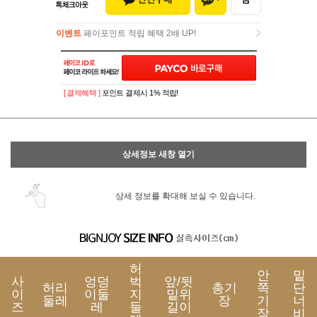
이벤트
페이포인트 적립 혜택 2배 UP!
이벤트
페이포인트 적립 혜택 2배 UP!
[ 결제혜택 ]
포인트 결제시 1% 적립!
상세정보 새창 열기
상세 정보를 확대해 보실 수 있습니다.
허
안
밑
사
엉덩
벅
앞/뒷
허리
총기
쪽
단
이
이둘
지
밑위
둘레
장
기
너
즈
레
둘
길이
장
비