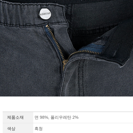
제품소재
면 98%, 폴리우레탄 2%
색상
흑청