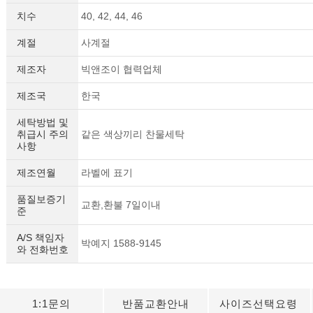
치수
40, 42, 44, 46
계절
사계절
제조자
빅앤조이 협력업체
제조국
한국
세탁방법 및
취급시 주의
같은 색상끼리 찬물세탁
사항
제조연월
라벨에 표기
품질보증기
교환,환불 7일이내
준
A/S 책임자
박예지 1588-9145
와 전화번호
1:1문의
반품교환안내
사이즈선택요령