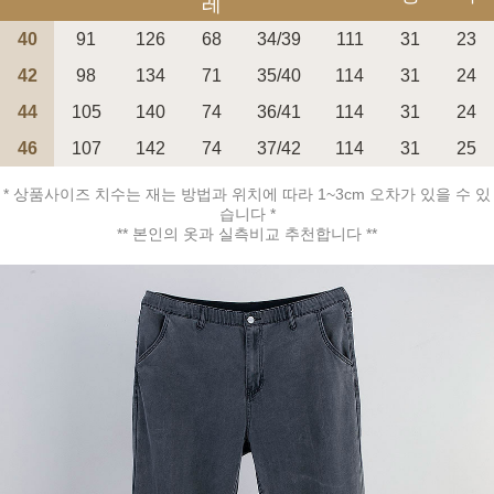
레
40
91
126
68
34/39
111
31
23
42
98
134
71
35/40
114
31
24
44
105
140
74
36/41
114
31
24
페이코 ID로 페
46
107
142
74
37/42
114
31
25
PAYCO 바로구매
* 상품사이즈 치수는 재는 방법과 위치에 따라 1~3cm 오차가 있을 수 있
습니다 *
** 본인의 옷과 실측비교 추천합니다 **