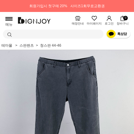
회원가입시 첫구매 20%
사이즈1회무료교환권
0
매장안내
마이페이지
로그인
장바구니
메뉴
테마몰
스판팬츠
청스판 44-46