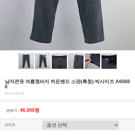
남자큰옷 여름청바지 히든밴드 스판(흑청)-빅사이즈 A6068
6
40,42,44,46
46,000원
판매가 :
사이즈