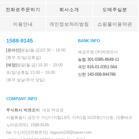
전화로주문하기
회사소개
도매주실분
이용안내
개인정보처리방침
쇼핑몰이용약관
1588-9145
BANK INFO
[온라인]
평일(월-금)
10:30
~
18:00
예금주명 (주)빅앤조이
(휴무:토/일/공휴일)
농협 301-0385-8649-11
[매장]
평일(월-금)
10:30
~
19:00
국민 816-01-0351-564
토/일/공휴일
13:00
~
19:00
신한 140-008-844786
(휴무:설날/추석 당일)
COMPANY INFO
주식회사 빅앤조이
대표 박성권
서울특별시 금천구 가산디지털1로5, 지하1층 b120호(가산동, 대륭테크
노타운20차) 1588-9145
fax 수신차단(전화문의) bigsize119@naver.com