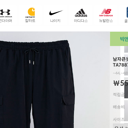
남자큰옷
TA788
~44,~4
￦55
적립금
배송비
사이즈