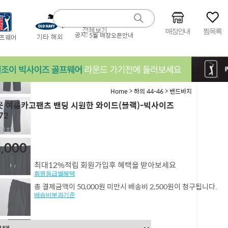
매장안내
찜목록
공지:
5월 매장오픈안내
>
>
Home
하의 44-46
밴드바지
 여름카고팬츠 밴딩 시원한 와이드(블랙)-빅사이즈
72
8인치
,000
최대12%적립 회원가입후 혜택을 받아보세요
회원등급별혜택
총 결제금액이 50,000원 미만시 배송비 2,500원이 청구됩니다.
배송비부과기준