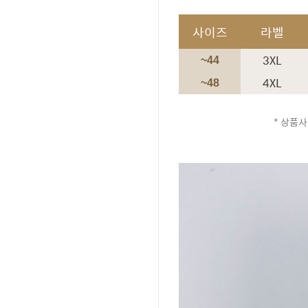
사이즈
라벨
3XL
~44
4XL
~48
* 상품사