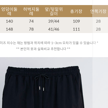
엉덩이둘
허벅지둘
앞/뒷밑위
총기장
안쪽기장
레
레
길이
140
74
39/44
109
28
148
78
41/46
111
28
이즈 치수는 재는 방법과 위치에 따라 1~3cm 오차가 있을 수 있습니다 *
** 본인의 옷과 실측비교 추천합니다 **