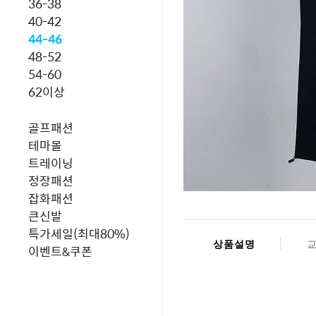
36-38
40-42
44-46
48-52
54-60
62이상
골프패션
테마몰
트레이닝
정장패션
잡화패션
큰신발
특가세일(최대80%)
상품설명
이벤트&쿠폰