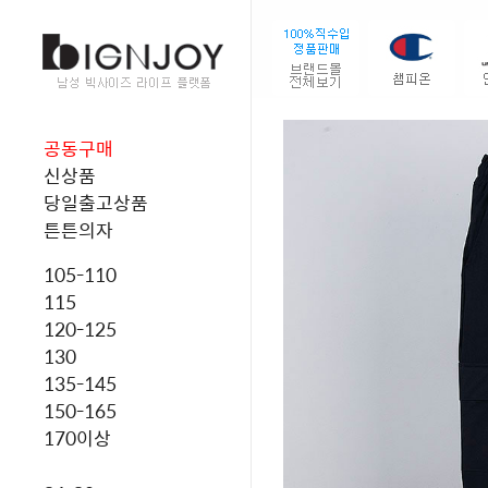
공동구매
신상품
당일출고상품
튼튼의자
105-110
115
120-125
130
135-145
150-165
170이상