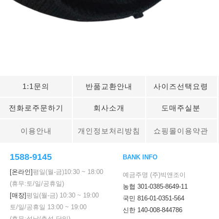
1:1문의
반품교환안내
사이즈선택요령
전화로주문하기
회사소개
도매주실분
이용안내
개인정보처리방침
쇼핑몰이용약관
1588-9145
BANK INFO
세요!
[온라인]
평일(월-금)
10:30
~
18:00
예금주명 (주)빅앤조이
(휴무:토/일/공휴일)
농협 301-0385-8649-11
[매장]
평일(월-금)
10:30
~
19:00
국민 816-01-0351-564
토/일/공휴일
13:00
~
19:00
신한 140-008-844786
(휴무:설날/추석 당일)