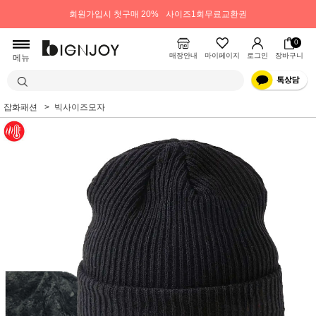
회원가입시 첫구매 20%
사이즈1회무료교환권
0
매장안내
마이페이지
로그인
장바구니
메뉴
잡화패션
빅사이즈모자