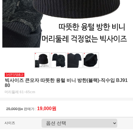
빅사이즈 큰모자 따뜻한 융털 비니 방한(블랙)-직수입 BJ91
80
머리둘레 61~65cm
19,000원
25,000원x
판매가 :
사이즈