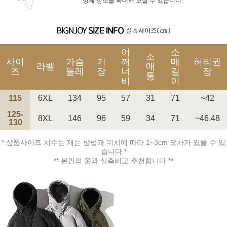
상세 정보를 확대해 보실 수 있습니다.
어
소
소
사이
가슴
기
깨
매
허리권
라벨
매
즈
둘레
장
너
길
장
통
비
이
115
6XL
134
95
57
31
71
~42
125-
8XL
146
96
59
34
71
~46,48
130
* 상품사이즈 치수는 재는 방법과 위치에 따라 1~3cm 오차가 있을 수 있
습니다 *
** 본인의 옷과 실측비교 추천합니다 **