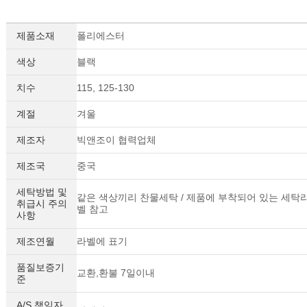
제품소재
폴리에스터
색상
블랙
치수
115, 125-130
계절
겨울
제조자
빅앤조이 협력업체
제조국
중국
세탁방법 및
같은 색상끼리 찬물세탁 / 제품에 부착되어 있는 세탁
취급시 주의
벨 참고
사항
제조연월
라벨에 표기
품질보증기
교환,환불 7일이내
준
A/S 책임자