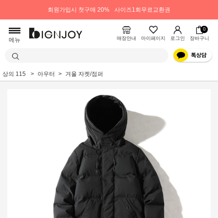
회원가입시 첫구매 20%
사이즈1회무료교환권
0
매장안내
마이페이지
로그인
장바구니
메뉴
상의 115
아우터
겨울 자켓/점퍼