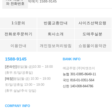
박예지 1588-9145
와 전화번호
1:1문의
반품교환안내
사이즈선택요령
전화로주문하기
회사소개
도매주실분
이용안내
개인정보처리방침
쇼핑몰이용약관
1588-9145
BANK INFO
[온라인]
평일(월-금)
10:30
~
18:00
예금주명 (주)빅앤조이
(휴무:토/일/공휴일)
농협 301-0385-8649-11
[매장]
평일(월-금)
10:30
~
19:00
국민 816-01-0351-564
토/일/공휴일
13:00
~
19:00
신한 140-008-844786
(휴무:설날/추석 당일)
COMPANY INFO