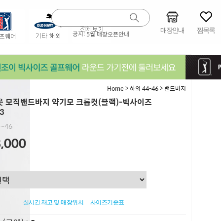
매장안내
찜목록
공지:
5월 매장오픈안내
>
>
Home
하의 44-46
밴드바지
 모직밴드바지 약기모 크롭컷(블랙)-빅사이즈
3
,~46
,000
실시간 재고 및 매장위치
사이즈기준표