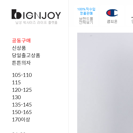
공동구매
신상품
당일출고상품
튼튼의자
105-110
115
120-125
130
135-145
150-165
170이상