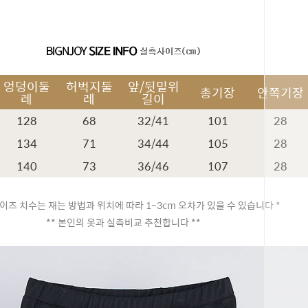
엉덩이둘
허벅지둘
앞/뒷밑위
총기장
안쪽기장
레
레
길이
128
68
32/41
101
28
134
71
34/44
105
28
140
73
36/46
107
28
이즈 치수는 재는 방법과 위치에 따라 1~3cm 오차가 있을 수 있습니다 *
** 본인의 옷과 실측비교 추천합니다 **