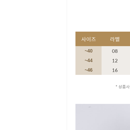
사이즈
라벨
08
~40
12
~44
16
~46
* 상품사