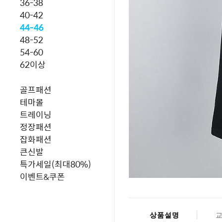
36-38
40-42
44-46
48-52
54-60
62이상
골프패션
테마몰
트레이닝
정장패션
잡화패션
큰신발
특가세일(최대80%)
이벤트&쿠폰
상품설명