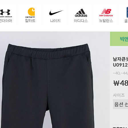
남자큰옷
U0912
~40,~44
￦48
사이즈