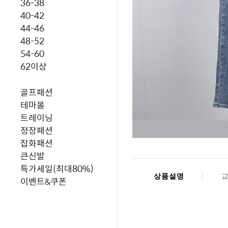
36-38
40-42
44-46
48-52
54-60
62이상
골프패션
테마몰
트레이닝
정장패션
잡화패션
큰신발
특가세일(최대80%)
상품설명
이벤트&쿠폰