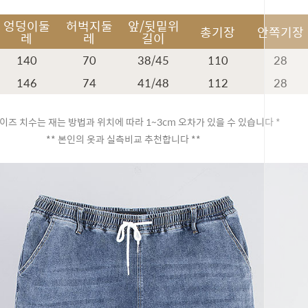
엉덩이둘
허벅지둘
앞/뒷밑위
총기장
안쪽기장
레
레
길이
140
70
38/45
110
28
146
74
41/48
112
28
이즈 치수는 재는 방법과 위치에 따라 1~3cm 오차가 있을 수 있습니다 *
** 본인의 옷과 실측비교 추천합니다 **