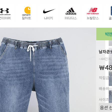
남자큰옷
~44인치
￦48
적립금
배송비
사이즈