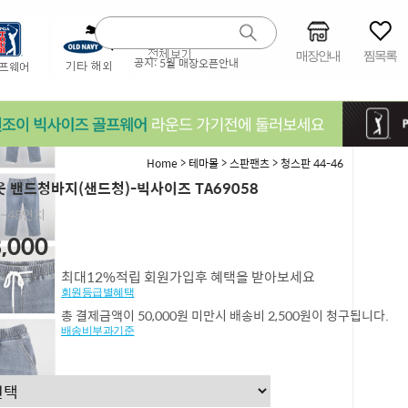
매장안내
찜목록
공지:
5월 매장오픈안내
>
>
>
Home
테마몰
스판팬츠
청스판 44-46
 밴드청바지(샌드청)-빅사이즈 TA69058
,~48인치
,000
최대12%적립 회원가입후 혜택을 받아보세요
회원등급별혜택
총 결제금액이 50,000원 미만시 배송비 2,500원이 청구됩니다.
배송비부과기준