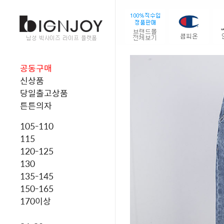
공동구매
신상품
당일출고상품
튼튼의자
105-110
115
120-125
130
135-145
150-165
170이상