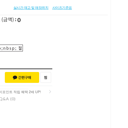
실시간 재고 및 매장위치
사이즈기준표
0
L
(금액)
;nbsp; 절
포인트 적립 혜택 2배 UP!
포인트 적립 혜택 2배 UP!
Q&A (0)