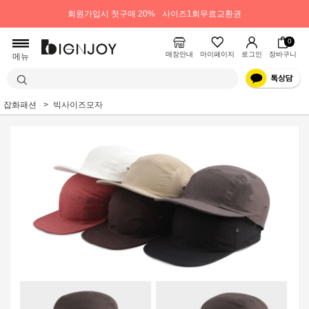
회원가입시 첫구매 20%
사이즈1회무료교환권
0
매장안내
마이페이지
로그인
장바구니
메뉴
잡화패션
빅사이즈모자