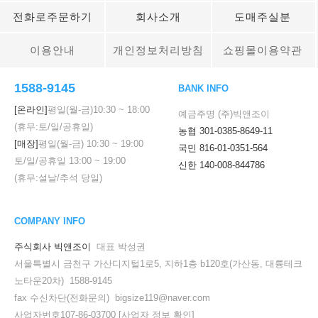
전화로주문하기
회사소개
도매주실분
이용안내
개인정보처리방침
쇼핑몰이용약관
1588-9145
BANK INFO
[온라인]
평일(월-금)
10:30
~
18:00
예금주명 (주)빅앤조이
(휴무:토/일/공휴일)
농협 301-0385-8649-11
[매장]
평일(월-금)
10:30
~
19:00
국민 816-01-0351-564
토/일/공휴일
13:00
~
19:00
신한 140-008-844786
(휴무:설날/추석 당일)
COMPANY INFO
주식회사 빅앤조이
대표 박성권
서울특별시 금천구 가산디지털1로5, 지하1층 b120호(가산동, 대륭테크
노타운20차) 1588-9145
fax 수신차단(전화문의) bigsize119@naver.com
사업자번호107-86-03700
[사업자 정보 확인]