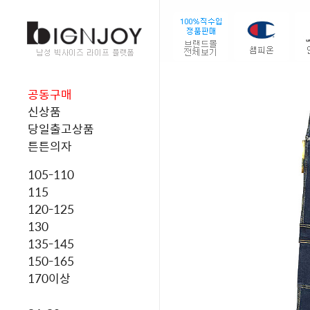
공동구매
신상품
당일출고상품
튼튼의자
105-110
115
120-125
130
135-145
150-165
170이상