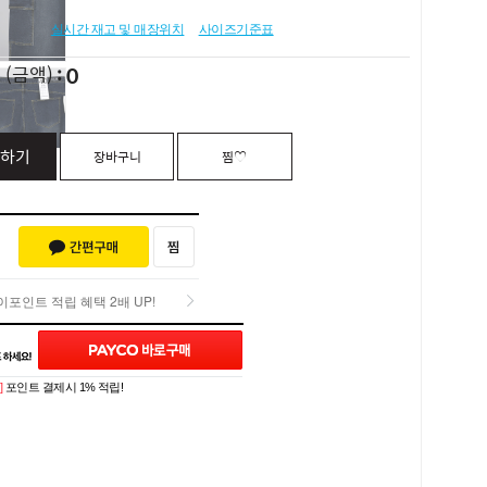
실시간 재고 및 매장위치
사이즈기준표
0
L
(금액)
하기
장바구니
찜♡
포인트 적립 혜택 2배 UP!
포인트 적립 혜택 2배 UP!
Q&A (0)
]
포인트 결제시 1% 적립!