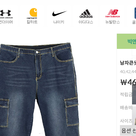
남자큰옷
40,42,4
￦46
적립금
배송비
사이즈