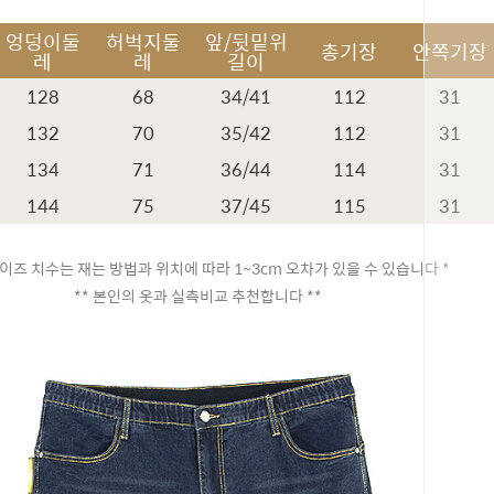
엉덩이둘
허벅지둘
앞/뒷밑위
총기장
안쪽기장
레
레
길이
128
68
34/41
112
31
132
70
35/42
112
31
134
71
36/44
114
31
144
75
37/45
115
31
이즈 치수는 재는 방법과 위치에 따라 1~3cm 오차가 있을 수 있습니다 *
** 본인의 옷과 실측비교 추천합니다 **
페이코 ID