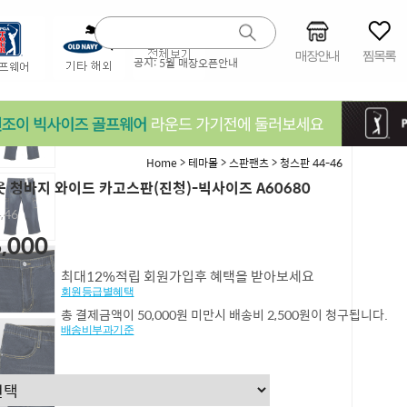
매장안내
찜목록
공지:
5월 매장오픈안내
>
>
>
Home
테마몰
스판팬츠
청스판 44-46
 청바지 와이드 카고스판(진청)-빅사이즈 A60680
4,46
,000
최대12%적립 회원가입후 혜택을 받아보세요
회원등급별혜택
총 결제금액이 50,000원 미만시 배송비 2,500원이 청구됩니다.
배송비부과기준