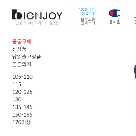
공동구매
신상품
당일출고상품
튼튼의자
105-110
115
120-125
130
135-145
150-165
170이상