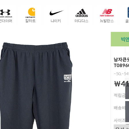
남자큰옷
T0896
~50,~5
￦41
적립금
배송비
사이즈