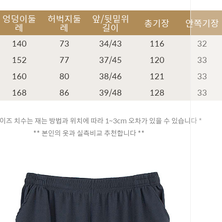
엉덩이둘
허벅지둘
앞/뒷밑위
총기장
안쪽기장
레
레
길이
140
73
34/43
116
32
152
77
37/45
120
33
160
80
38/46
121
33
168
86
39/48
128
33
이즈 치수는 재는 방법과 위치에 따라 1~3cm 오차가 있을 수 있습니다 *
** 본인의 옷과 실측비교 추천합니다 **
페이코 ID