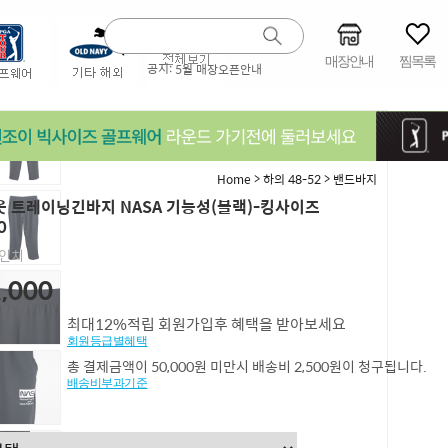
매장안내
찜목록
공지:
5월 매장오픈안내
>
>
Home
하의 48-52
밴드바지
 트레이닝긴바지 NASA 기능성(블랙)-킹사이즈
0
4인치
,000
최대12%적립 회원가입후 혜택을 받아보세요
회원등급별혜택
총 결제금액이 50,000원 미만시 배송비 2,500원이 청구됩니다.
배송비부과기준