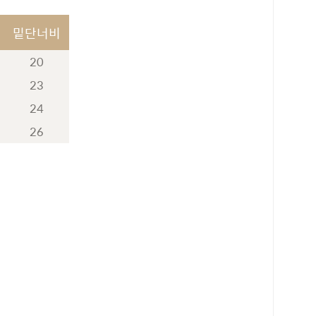
밑단너비
20
23
24
26
로 페이
PAYCO 바로구매