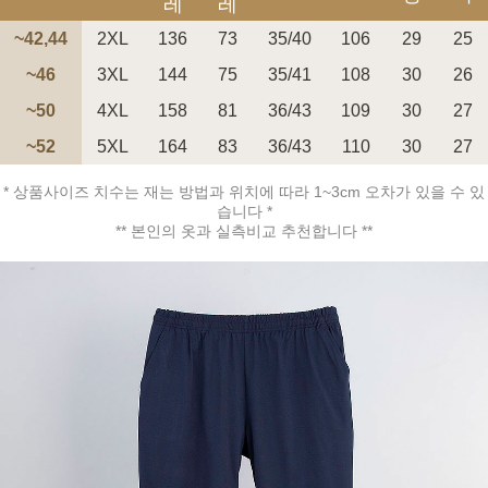
레
레
~42,44
2XL
136
73
35/40
106
29
25
~46
3XL
144
75
35/41
108
30
26
~50
4XL
158
81
36/43
109
30
27
페이코 ID로 페
~52
5XL
164
83
36/43
110
30
27
PAYCO 바로구매
* 상품사이즈 치수는 재는 방법과 위치에 따라 1~3cm 오차가 있을 수 있
습니다 *
** 본인의 옷과 실측비교 추천합니다 **