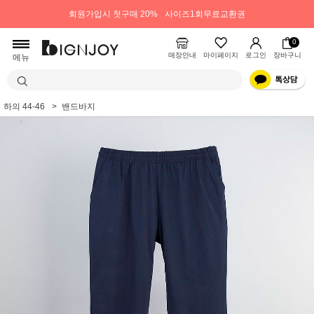
회원가입시 첫구매 20%
사이즈1회무료교환권
0
매장안내
마이페이지
로그인
장바구니
메뉴
하의 44-46
밴드바지