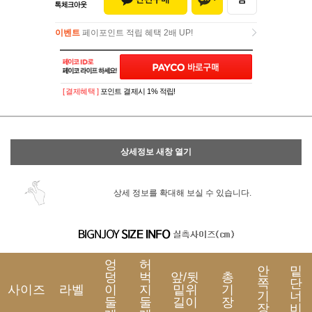
이벤트
페이포인트 적립 혜택 2배 UP!
이벤트
페이포인트 적립 혜택 2배 UP!
[ 결제혜택 ]
포인트 결제시 1% 적립!
상세정보 새창 열기
상세 정보를 확대해 보실 수 있습니다.
엉
허
안
밑
덩
벅
앞/뒷
총
쪽
단
사이즈
라벨
이
지
밑위
기
기
너
둘
둘
길이
장
장
비