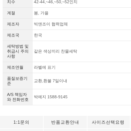
치수
42-44,~46,~50,~52인치
계절
봄, 가을
제조자
빅앤조이 협력업체
제조국
한국
세탁방법 및
취급시 주의
같은 색상끼리 찬물세탁
사항
제조연월
라벨에 표기
품질보증기
교환,환불 7일이내
준
A/S 책임자
박예지 1588-9145
와 전화번호
1:1문의
반품교환안내
사이즈선택요령