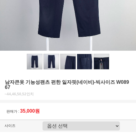
남자큰옷 기능성팬츠 편한 일자핏(네이비)-빅사이즈 W089
67
~44,46,50,52인치
35,000원
판매가 :
사이즈