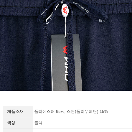
제품소재
폴리에스터 85%, 스판(폴리우레탄) 15%
색상
블랙