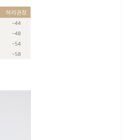
허리권장
~44
~48
~54
~58