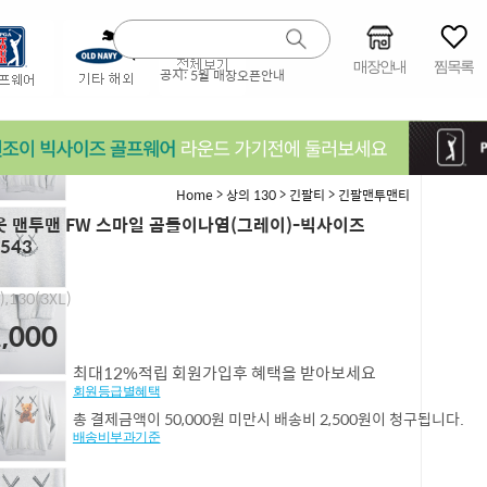
매장안내
찜목록
공지:
5월 매장오픈안내
>
>
>
Home
상의 130
긴팔티
긴팔맨투맨티
 맨투맨 FW 스마일 곰돌이나염(그레이)-빅사이즈
543
),130(3XL)
,000
최대12%적립 회원가입후 혜택을 받아보세요
회원등급별혜택
총 결제금액이 50,000원 미만시 배송비 2,500원이 청구됩니다.
배송비부과기준