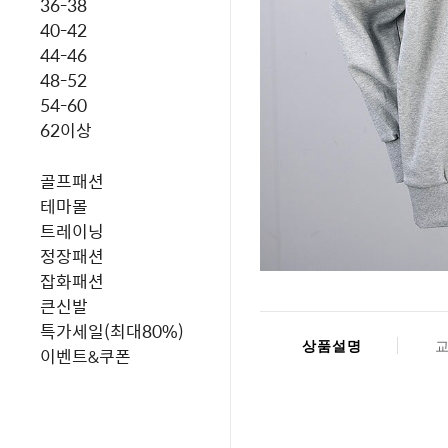
36-38
40-42
44-46
48-52
54-60
62이상
골프패션
테마몰
트레이닝
정장패션
잡화패션
큰신발
특가세일(최대80%)
상품설명
이벤트&쿠폰