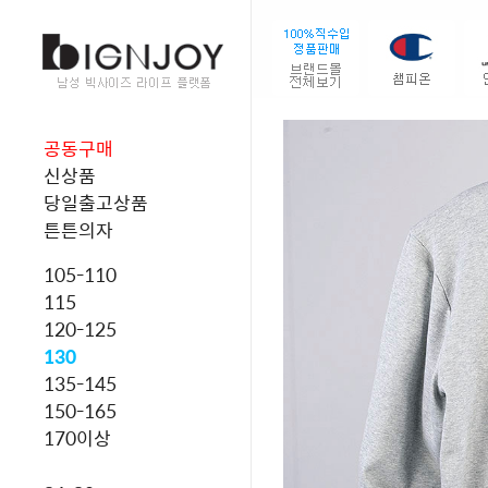
공동구매
신상품
당일출고상품
튼튼의자
105-110
115
120-125
130
135-145
150-165
170이상