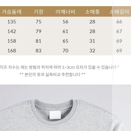
가슴둘레
기장
어깨너비
소매통
소매길이
135
75
56
28
66
142
79
61
28
67
158
81
65
31
69
168
83
70
32
69
이즈 치수는 재는 방법과 위치에 따라 1~3cm 오차가 있을 수 있습니다 *
** 본인의 옷과 실측비교 추천합니다 **