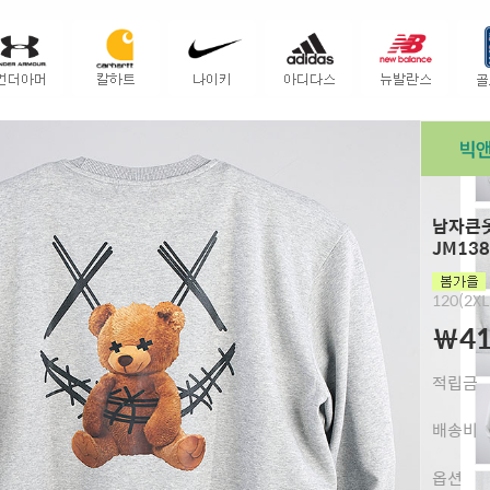
남자큰옷
JM138
120(2XL
￦41
적립금
배송비
옵션