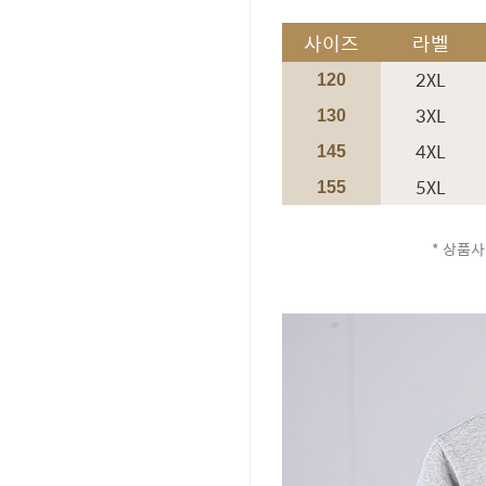
사이즈
라벨
2XL
120
3XL
130
4XL
145
5XL
155
* 상품사