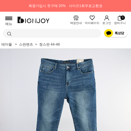
회원가입시 첫구매 20%
사이즈1회무료교환권
0
매장안내
마이페이지
로그인
장바구니
메뉴
테마몰
스판팬츠
청스판 44-46