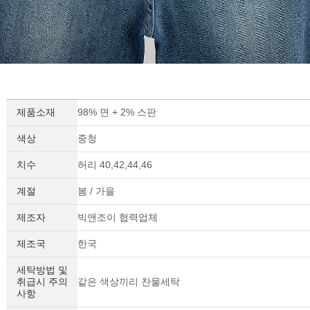
제품소재
98% 면 + 2% 스판
색상
중청
치수
허리 40,42,44,46
계절
봄 / 가을
제조자
빅앤조이 협력업체
제조국
한국
세탁방법 및
취급시 주의
같은 색상끼리 찬물세탁
사항