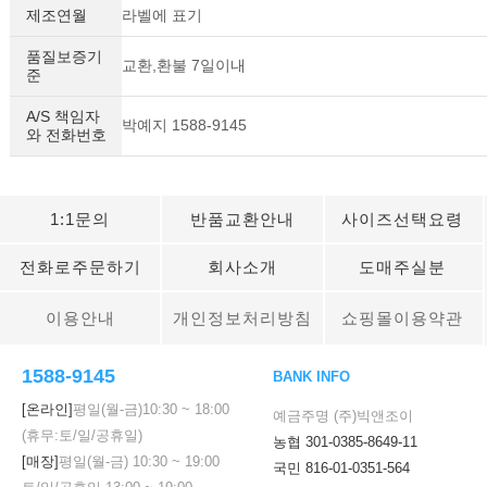
제조연월
라벨에 표기
품질보증기
교환,환불 7일이내
준
A/S 책임자
박예지 1588-9145
와 전화번호
1:1문의
반품교환안내
사이즈선택요령
전화로주문하기
회사소개
도매주실분
이용안내
개인정보처리방침
쇼핑몰이용약관
1588-9145
BANK INFO
[온라인]
평일(월-금)
10:30
~
18:00
예금주명 (주)빅앤조이
(휴무:토/일/공휴일)
농협 301-0385-8649-11
[매장]
평일(월-금)
10:30
~
19:00
국민 816-01-0351-564