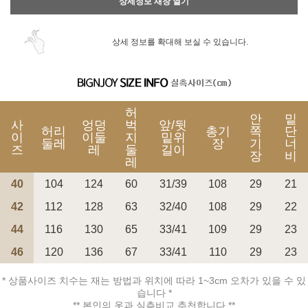
상세정보 새창 열기
상세 정보를 확대해 보실 수 있습니다.
허
안
밑
사
엉덩
벅
앞/뒷
허리
총기
쪽
단
이
이둘
지
밑위
둘레
장
기
너
즈
레
둘
길이
장
비
레
40
104
124
60
31/39
108
29
21
42
112
128
63
32/40
108
29
22
44
116
130
65
33/41
109
29
23
46
120
136
67
33/41
110
29
23
* 상품사이즈 치수는 재는 방법과 위치에 따라 1~3cm 오차가 있을 수 있
습니다 *
** 본인의 옷과 실측비교 추천합니다 **