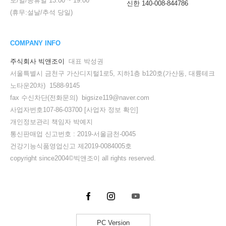
토/일/공휴일
13:00
~
19:00
신한 140-008-844786
(휴무:설날/추석 당일)
COMPANY INFO
주식회사 빅앤조이
대표 박성권
서울특별시 금천구 가산디지털1로5, 지하1층 b120호(가산동, 대륭테크
노타운20차) 1588-9145
fax 수신차단(전화문의) bigsize119@naver.com
사업자번호107-86-03700
[사업자 정보 확인]
개인정보관리 책임자 박예지
통신판매업 신고번호 : 2019-서울금천-0045
건강기능식품영업신고 제2019-0084005호
copyright since2004©빅앤조이 all rights reserved.
PC Version