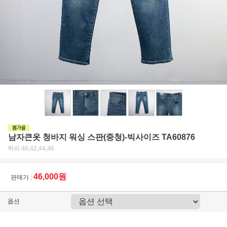
남자큰옷 청바지 워싱 스판(중청)-빅사이즈 TA60876
허리 40,42,44,46
46,000원
판매가 :
옵션