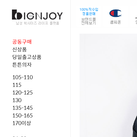
공동구매
신상품
당일출고상품
튼튼의자
105-110
115
120-125
130
135-145
150-165
170이상