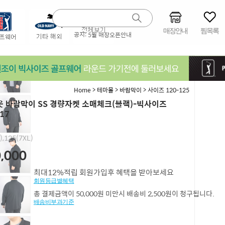
매장안내
찜목록
공지:
5월 매장오픈안내
>
>
>
Home
테마몰
바람막이
사이즈 120-125
 바람막이 SS 경량자켓 소매체크(블랙)-빅사이즈
17
),125(7XL)
,000
최대12%적립 회원가입후 혜택을 받아보세요
회원등급별혜택
총 결제금액이 50,000원 미만시 배송비 2,500원이 청구됩니다.
배송비부과기준