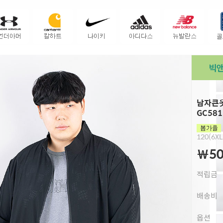
남자큰옷
GC581
120(6XL
￦50
적립금
배송비
옵션