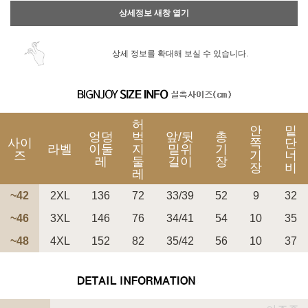
상세정보 새창 열기
상세 정보를 확대해 보실 수 있습니다.
허
안
밑
엉덩
벅
앞/뒷
총
사이
쪽
단
라벨
이둘
지
밑위
기
즈
기
너
레
둘
길이
장
장
비
레
~42
2XL
136
72
33/39
52
9
32
~46
3XL
146
76
34/41
54
10
35
~48
4XL
152
82
35/42
56
10
37