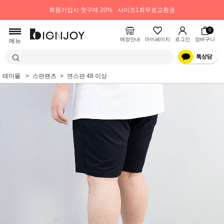
회원가입시 첫구매 20%
사이즈1회무료교환권
0
매장안내
마이페이지
로그인
장바구니
메뉴
테마몰
스판팬츠
면스판 48 이상