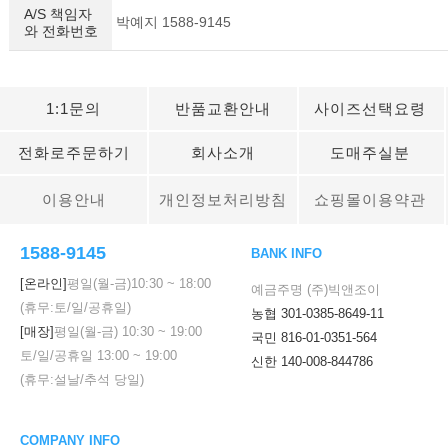
A/S 책임자
박예지 1588-9145
와 전화번호
1:1문의
반품교환안내
사이즈선택요령
전화로주문하기
회사소개
도매주실분
이용안내
개인정보처리방침
쇼핑몰이용약관
1588-9145
BANK INFO
[온라인]
평일(월-금)
10:30
~
18:00
예금주명 (주)빅앤조이
(휴무:토/일/공휴일)
농협 301-0385-8649-11
[매장]
평일(월-금)
10:30
~
19:00
국민 816-01-0351-564
토/일/공휴일
13:00
~
19:00
신한 140-008-844786
(휴무:설날/추석 당일)
COMPANY INFO