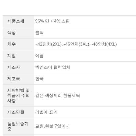
제품소재
96% 면 + 4% 스판
색상
블랙
치수
~42인치(2XL),~46인치(3XL),~48인치(4XL)
계절
여름
제조자
빅앤조이 협력업체
제조국
한국
세탁방법 및
취급시 주의
같은 색상끼리 찬물세탁
사항
제조연월
라벨에 표기
품질보증기
교환,환불 7일이내
준