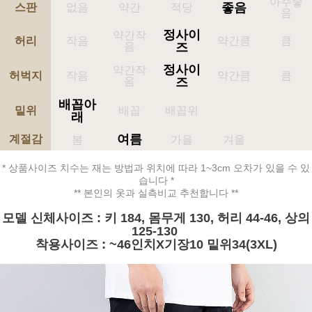
아주좋
좋음
스판
없음
약간
적당
음
정사이
약간작
허리
작음
약간큼
큼
음
즈
정사이
약간작
허벅지
작음
약간큼
큼
음
즈
배꼽아
밑위
배꼽
배꼽위
래
여름
계절감
봄
가을
겨울
* 상품사이즈 치수는 재는 방법과 위치에 따라 1~3cm 오차가 있을 수 있
습니다 *
** 본인의 옷과 실측비교 추천합니다 **
모델 신체사이즈 : 키 184, 몸무게 130, 허리 44-46, 상의
125-130
착용사이즈 : ~46인치X기장10 밑위34(3XL)