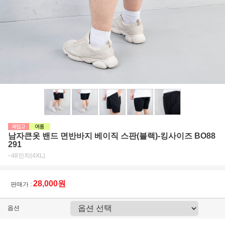
남자큰옷 밴드 면반바지 베이직 스판(블랙)-킹사이즈 BO88
291
~48인치(4XL)
28,000원
판매가 :
옵션