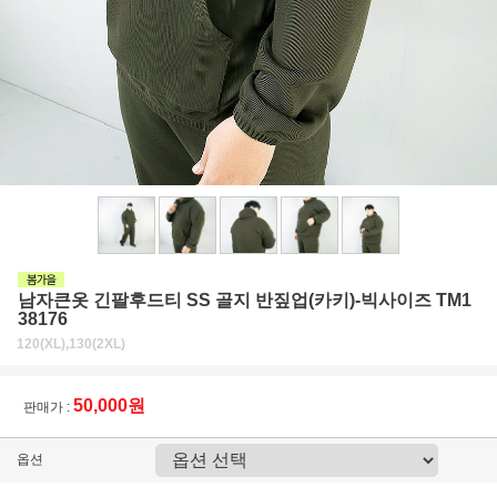
남자큰옷 긴팔후드티 SS 골지 반짚업(카키)-빅사이즈 TM1
38176
120(XL),130(2XL)
50,000원
판매가 :
옵션