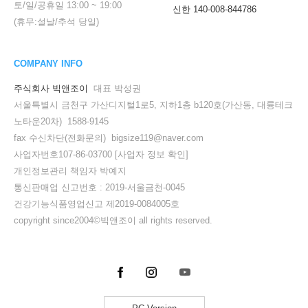
토/일/공휴일
13:00
~
19:00
신한 140-008-844786
(휴무:설날/추석 당일)
COMPANY INFO
주식회사 빅앤조이
대표 박성권
서울특별시 금천구 가산디지털1로5, 지하1층 b120호(가산동, 대륭테크
노타운20차) 1588-9145
fax 수신차단(전화문의) bigsize119@naver.com
사업자번호107-86-03700
[사업자 정보 확인]
개인정보관리 책임자 박예지
통신판매업 신고번호 : 2019-서울금천-0045
건강기능식품영업신고 제2019-0084005호
copyright since2004©빅앤조이 all rights reserved.