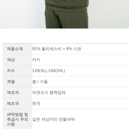
제품소재
92% 폴리에스터 + 8% 스판
색상
카키
치수
120(XL),130(2XL)
계절
봄 / 가을
제조자
빅앤조이 협력업체
제조국
한국
세탁방법 및
취급시 주의
같은 색상끼리 찬물세탁
사항