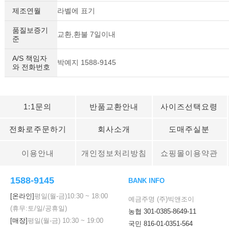
제조연월
라벨에 표기
품질보증기
교환,환불 7일이내
준
A/S 책임자
박예지 1588-9145
와 전화번호
1:1문의
반품교환안내
사이즈선택요령
전화로주문하기
회사소개
도매주실분
이용안내
개인정보처리방침
쇼핑몰이용약관
1588-9145
BANK INFO
[온라인]
평일(월-금)
10:30
~
18:00
예금주명 (주)빅앤조이
(휴무:토/일/공휴일)
농협 301-0385-8649-11
[매장]
평일(월-금)
10:30
~
19:00
국민 816-01-0351-564