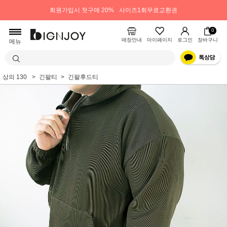
회원가입시 첫구매 20%
사이즈1회무료교환권
0
매장안내
마이페이지
로그인
장바구니
메뉴
상의 130
긴팔티
긴팔후드티