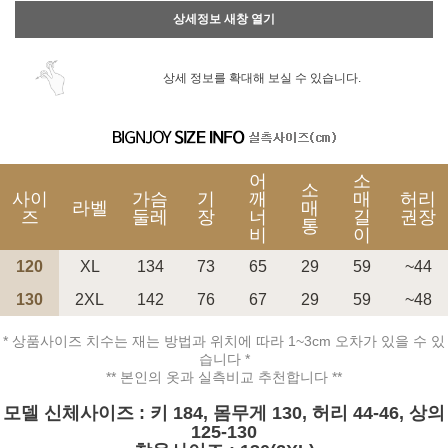
상세정보 새창 열기
상세 정보를 확대해 보실 수 있습니다.
어
소
소
사이
가슴
기
깨
매
허리
라벨
매
즈
둘레
장
너
길
권장
통
비
이
120
XL
134
73
65
29
59
~44
130
2XL
142
76
67
29
59
~48
* 상품사이즈 치수는 재는 방법과 위치에 따라 1~3cm 오차가 있을 수 있
습니다 *
** 본인의 옷과 실측비교 추천합니다 **
모델 신체사이즈 : 키 184, 몸무게 130, 허리 44-46, 상의
125-130