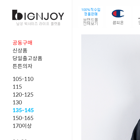
공동구매
신상품
당일출고상품
튼튼의자
105-110
115
120-125
130
135-145
150-165
170이상