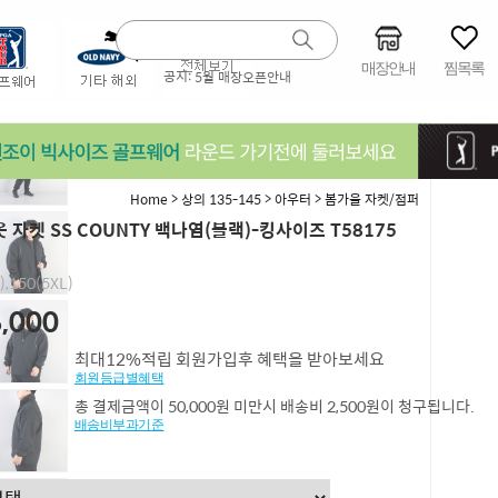
매장안내
찜목록
공지:
5월 매장오픈안내
>
>
>
Home
상의 135-145
아우터
봄가을 자켓/점퍼
 자켓 SS COUNTY 백나염(블랙)-킹사이즈 T58175
),150(5XL)
,000
최대12%적립 회원가입후 혜택을 받아보세요
회원등급별혜택
총 결제금액이 50,000원 미만시 배송비 2,500원이 청구됩니다.
배송비부과기준