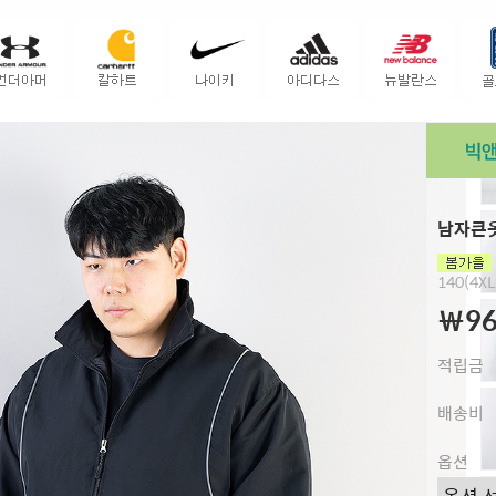
남자큰옷
140(4XL
￦96
적립금
배송비
옵션