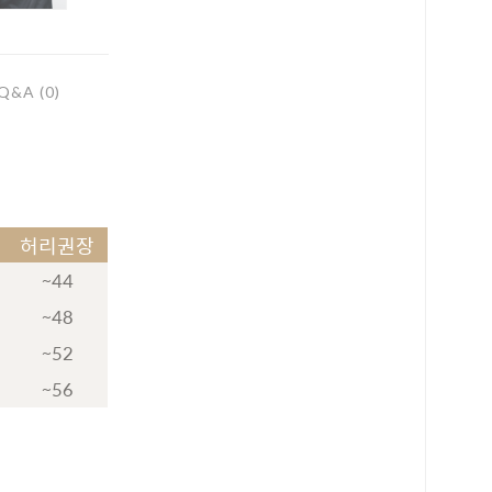
Q&A (0)
허리권장
~44
~48
~52
~56
로 페이
PAYCO 바로구매