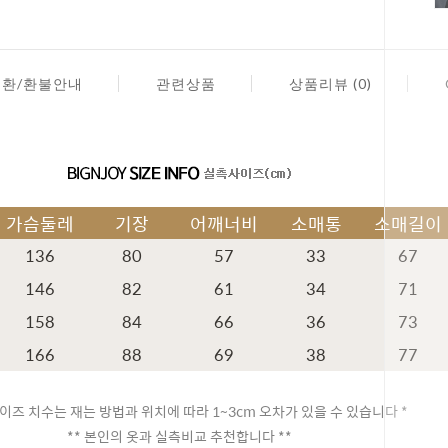
교환/환불안내
관련상품
상품리뷰 (0)
가슴둘레
기장
어깨너비
소매통
소매길이
136
80
57
33
67
146
82
61
34
71
158
84
66
36
73
166
88
69
38
77
페이코 ID
이즈 치수는 재는 방법과 위치에 따라 1~3cm 오차가 있을 수 있습니다 *
** 본인의 옷과 실측비교 추천합니다 **