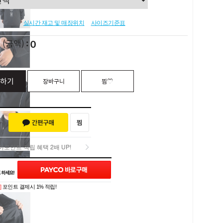
실시간 재고 및 매장위치
사이즈기준표
0
L
(금액)
하기
장바구니
찜♡
포인트 적립 혜택 2배 UP!
포인트 적립 혜택 2배 UP!
]
포인트 결제시 1% 적립!