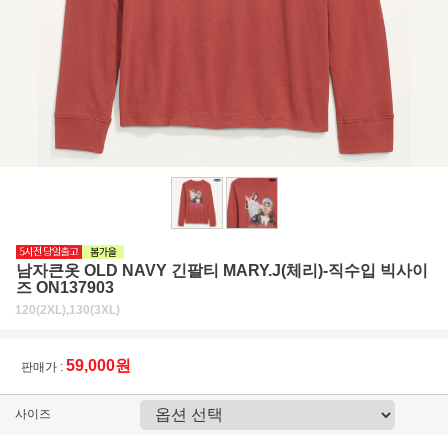
남자큰옷 OLD NAVY 긴팔티 MARY.J(체리)-직수입 빅사이
즈 ON137903
120(2XL),130(3XL)
59,000원
판매가 :
사이즈