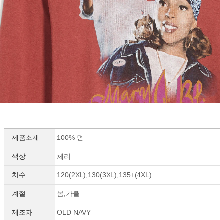
이코 라이프 하
제품소재
100% 면
색상
체리
치수
120(2XL),130(3XL),135+(4XL)
계절
봄,가을
제조자
OLD NAVY