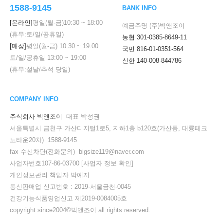
1588-9145
BANK INFO
[온라인]
평일(월-금)
10:30
~
18:00
예금주명 (주)빅앤조이
(휴무:토/일/공휴일)
농협 301-0385-8649-11
[매장]
평일(월-금)
10:30
~
19:00
국민 816-01-0351-564
토/일/공휴일
13:00
~
19:00
신한 140-008-844786
(휴무:설날/추석 당일)
COMPANY INFO
주식회사 빅앤조이
대표 박성권
서울특별시 금천구 가산디지털1로5, 지하1층 b120호(가산동, 대륭테크
노타운20차) 1588-9145
fax 수신차단(전화문의) bigsize119@naver.com
사업자번호107-86-03700
[사업자 정보 확인]
세요!
개인정보관리 책임자 박예지
통신판매업 신고번호 : 2019-서울금천-0045
건강기능식품영업신고 제2019-0084005호
copyright since2004©빅앤조이 all rights reserved.