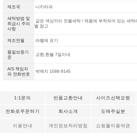
제조국
니카라과
세탁방법 및
같은 색상끼리 찬물세탁 / 제품에 부착되어 있는 세탁
취급시 주의
벨 참고
사항
제조연월
라벨에 표기
품질보증기
교환,환불 7일이내
준
A/S 책임자
박예지 1588-9145
와 전화번호
1:1문의
반품교환안내
사이즈선택요령
전화로주문하기
회사소개
도매주실분
이용안내
개인정보처리방침
쇼핑몰이용약관