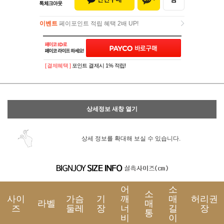
이벤트
페이포인트 적립 혜택 2배 UP!
이벤트
페이포인트 적립 혜택 2배 UP!
[ 결제혜택 ]
포인트 결제시 1% 적립!
상세정보 새창 열기
상세 정보를 확대해 보실 수 있습니다.
어
소
소
사이
가슴
기
깨
매
허리권
라벨
매
즈
둘레
장
너
길
장
통
비
이