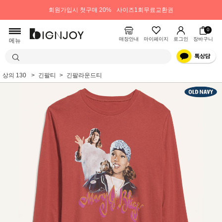
회원가입시 첫구매 20%
사이즈1회무료교환권
0
매장안내
마이페이지
로그인
장바구니
메뉴
상의 130
긴팔티
긴팔라운드티