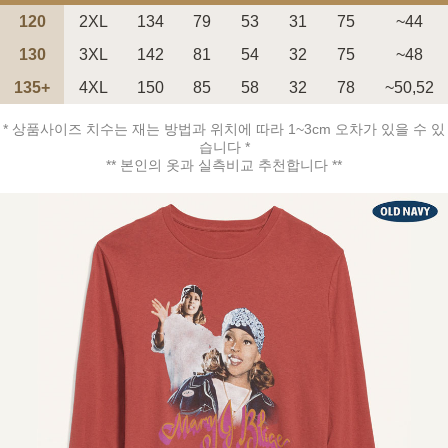
120
2XL
134
79
53
31
75
~44
130
3XL
142
81
54
32
75
~48
135+
4XL
150
85
58
32
78
~50,52
* 상품사이즈 치수는 재는 방법과 위치에 따라 1~3cm 오차가 있을 수 있
페이코 ID로 페
PAYCO 바로구매
습니다 *
** 본인의 옷과 실측비교 추천합니다 **