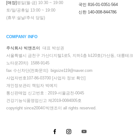
[매장]
평일(월-금)
10:30
~
19:00
국민 816-01-0351-564
토/일/공휴일
13:00
~
19:00
신한 140-008-844786
(휴무:설날/추석 당일)
COMPANY INFO
주식회사 빅앤조이
대표 박성권
서울특별시 금천구 가산디지털1로5, 지하1층 b120호(가산동, 대륭테크
노타운20차) 1588-9145
fax 수신차단(전화문의) bigsize119@naver.com
사업자번호107-86-03700
[사업자 정보 확인]
개인정보관리 책임자 박예지
통신판매업 신고번호 : 2019-서울금천-0045
건강기능식품영업신고 제2019-0084005호
copyright since2004©빅앤조이 all rights reserved.