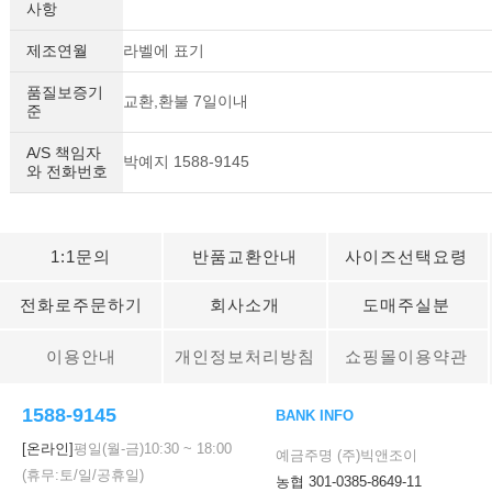
사항
제조연월
라벨에 표기
품질보증기
교환,환불 7일이내
준
A/S 책임자
박예지 1588-9145
와 전화번호
1:1문의
반품교환안내
사이즈선택요령
전화로주문하기
회사소개
도매주실분
이용안내
개인정보처리방침
쇼핑몰이용약관
1588-9145
BANK INFO
[온라인]
평일(월-금)
10:30
~
18:00
예금주명 (주)빅앤조이
(휴무:토/일/공휴일)
농협 301-0385-8649-11