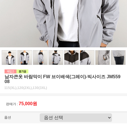
남자큰옷 바람막이 FW 브이배색(그레이)-빅사이즈 JM559
08
115(XL),120(2XL),130(3XL)
75,000원
판매가 :
옵션