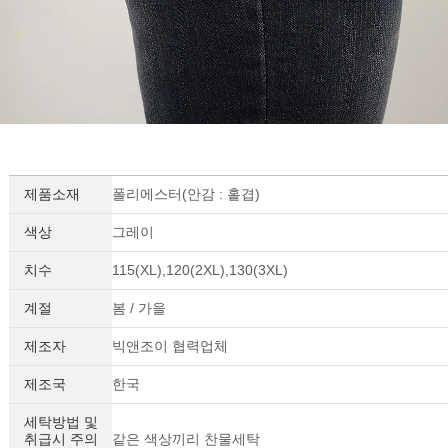
제품소재
폴리에스터(안감 : 홑겹)
색상
그레이
치수
115(XL),120(2XL),130(3XL)
계절
봄 / 가을
제조자
빅앤조이 협력업체
제조국
한국
세탁방법 및
취급시 주의
같은 색상끼리 찬물세탁