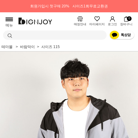
회원가입시 첫구매 20%
사이즈1회무료교환권
0
매장안내
마이페이지
로그인
장바구니
메뉴
테마몰
바람막이
사이즈 115