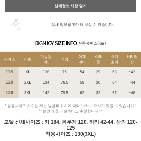
상세정보 새창 열기
상세 정보를 확대해 보실 수 있습니다.
가슴둘
어깨
소매
소매
허리권
사이즈
라벨
기장
레
너비
통
길이
장
115
XL
128
75
54
29
63
~42
120
2XL
134
76.5
58
30
64
~44
130
3XL
142
79.5
62
32
67
~48
* 상품사이즈 치수는 재는 방법과 위치에 따라 1~3cm 오차가 있을 수 있습니다 *
** 본인의 옷과 실측비교 추천합니다 **
모델 신체사이즈 : 키 184, 몸무게 120, 허리 42-44, 상의 120-
125
착용사이즈 : 130(3XL)