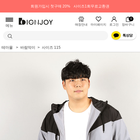
회원가입시 첫구매 20%
사이즈1회무료교환권
0
매장안내
마이페이지
로그인
장바구니
메뉴
테마몰
바람막이
사이즈 115