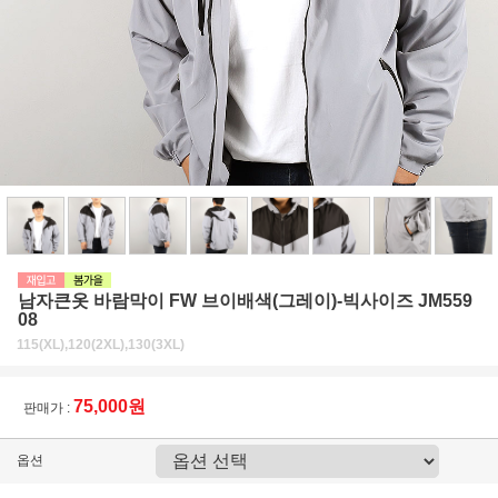
남자큰옷 바람막이 FW 브이배색(그레이)-빅사이즈 JM559
08
115(XL),120(2XL),130(3XL)
75,000원
판매가 :
옵션