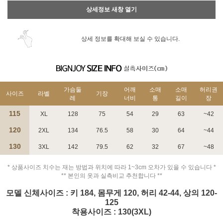
상세정보 새창 열기
상세 정보를 확대해 보실 수 있습니다.
가슴둘
어깨
소매
소매
허리권
사이즈
라벨
기장
레
너비
통
길이
장
115
XL
128
75
54
29
63
~42
120
2XL
134
76.5
58
30
64
~44
130
3XL
142
79.5
62
32
67
~48
* 상품사이즈 치수는 재는 방법과 위치에 따라 1~3cm 오차가 있을 수 있습니다 *
** 본인의 옷과 실측비교 추천합니다 **
모델 신체사이즈 : 키 184, 몸무게 120, 허리 42-44, 상의 120-
125
착용사이즈 : 130(3XL)