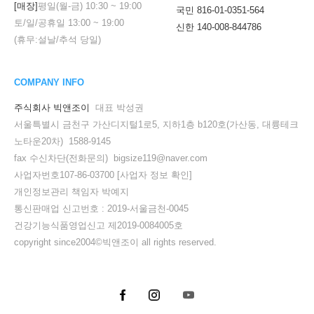
[매장]
평일(월-금)
10:30
~
19:00
국민 816-01-0351-564
토/일/공휴일
13:00
~
19:00
신한 140-008-844786
(휴무:설날/추석 당일)
COMPANY INFO
주식회사 빅앤조이
대표 박성권
서울특별시 금천구 가산디지털1로5, 지하1층 b120호(가산동, 대륭테크
노타운20차) 1588-9145
fax 수신차단(전화문의) bigsize119@naver.com
사업자번호107-86-03700
[사업자 정보 확인]
개인정보관리 책임자 박예지
통신판매업 신고번호 : 2019-서울금천-0045
건강기능식품영업신고 제2019-0084005호
copyright since2004©빅앤조이 all rights reserved.