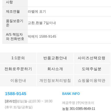
사항
제조연월
라벨에 표기
품질보증기
교환,환불 7일이내
준
A/S 책임자
박예지 1588-9145
와 전화번호
1:1문의
반품교환안내
사이즈선택요령
전화로주문하기
회사소개
도매주실분
이용안내
개인정보처리방침
쇼핑몰이용약관
1588-9145
BANK INFO
[온라인]
평일(월-금)
10:30
~
18:00
예금주명 (주)빅앤조이
(휴무:토/일/공휴일)
농협 301-0385-8649-11