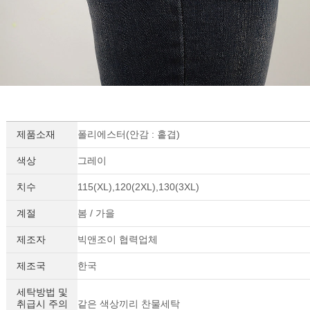
제품소재
폴리에스터(안감 : 홑겹)
색상
그레이
치수
115(XL),120(2XL),130(3XL)
계절
봄 / 가을
제조자
빅앤조이 협력업체
제조국
한국
세탁방법 및
취급시 주의
같은 색상끼리 찬물세탁