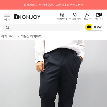
회원가입시 첫구매 20%
사이즈1회무료교환권
0
매장안내
마이페이지
로그인
장바구니
메뉴
하의 36-38
기능성/레져바지