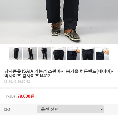
남자큰옷 ISAIA 기능성 스판바지 봄가을 히든밴드(네이비)-
빅사이즈.킹사이즈 I4412
38,40,42,46,50,52
79,000원
판매가 :
옵션