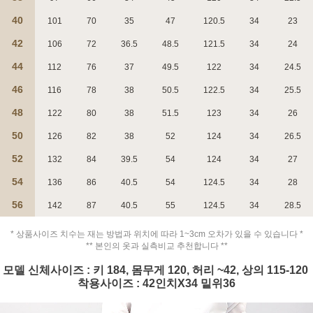
40
101
70
35
47
120.5
34
23
42
106
72
36.5
48.5
121.5
34
24
44
112
76
37
49.5
122
34
24.5
46
116
78
38
50.5
122.5
34
25.5
페이코 ID로 페
PAYCO 바로구매
48
122
80
38
51.5
123
34
26
50
126
82
38
52
124
34
26.5
52
132
84
39.5
54
124
34
27
54
136
86
40.5
54
124.5
34
28
56
142
87
40.5
55
124.5
34
28.5
* 상품사이즈 치수는 재는 방법과 위치에 따라 1~3cm 오차가 있을 수 있습니다 *
** 본인의 옷과 실측비교 추천합니다 **
모델 신체사이즈 : 키 184, 몸무게 120, 허리 ~42, 상의 115-120
착용사이즈 : 42인치X34 밑위36