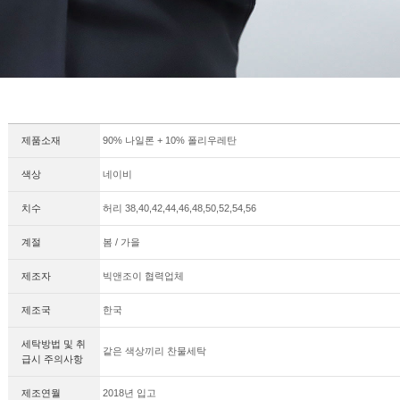
제품소재
90% 나일론 + 10% 폴리우레탄
색상
네이비
치수
허리 38,40,42,44,46,48,50,52,54,56
계절
봄 / 가을
제조자
빅앤조이 협력업체
제조국
한국
세탁방법 및 취
같은 색상끼리 찬물세탁
급시 주의사항
제조연월
2018년 입고