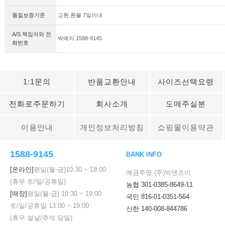
품질보증기준
교환,환불 7일이내
A/S 책임자와 전
박예지 1588-9145
화번호
1:1문의
반품교환안내
사이즈선택요령
전화로주문하기
회사소개
도매주실분
이용안내
개인정보처리방침
쇼핑몰이용약관
1588-9145
BANK INFO
[온라인]
평일(월-금)
10:30
~
18:00
예금주명 (주)빅앤조이
(휴무:토/일/공휴일)
농협 301-0385-8649-11
[매장]
평일(월-금)
10:30
~
19:00
국민 816-01-0351-564
토/일/공휴일
13:00
~
19:00
신한 140-008-844786
(휴무:설날/추석 당일)