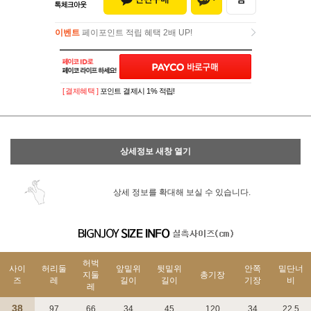
이벤트
페이포인트 적립 혜택 2배 UP!
이벤트
페이포인트 적립 혜택 2배 UP!
[ 결제혜택 ]
포인트 결제시 1% 적립!
상세정보 새창 열기
상세 정보를 확대해 보실 수 있습니다.
허벅
사이
허리둘
앞밑위
뒷밑위
안쪽
밑단너
지둘
총기장
즈
레
길이
길이
기장
비
레
38
97
66
34
45
120
34
22.5