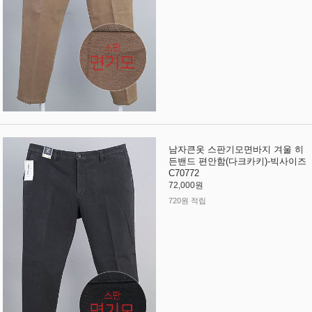
남자큰옷 스판기모면바지 겨울 히
든밴드 편안함(다크카키)-빅사이즈
C70772
72,000원
720원 적립