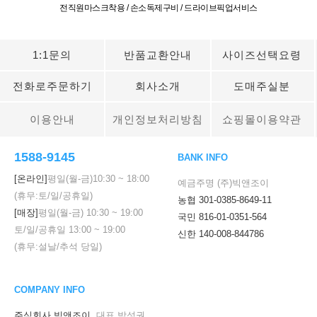
전직원마스크착용 / 손소독제구비 / 드라이브픽업서비스
1:1문의
반품교환안내
사이즈선택요령
전화로주문하기
회사소개
도매주실분
이용안내
개인정보처리방침
쇼핑몰이용약관
1588-9145
BANK INFO
[온라인]
평일(월-금)
10:30
~
18:00
예금주명 (주)빅앤조이
(휴무:토/일/공휴일)
농협 301-0385-8649-11
[매장]
평일(월-금)
10:30
~
19:00
국민 816-01-0351-564
토/일/공휴일
13:00
~
19:00
신한 140-008-844786
(휴무:설날/추석 당일)
COMPANY INFO
주식회사 빅앤조이
대표 박성권