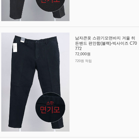
남자큰옷 스판기모면바지 겨울 히
든밴드 편안함(블랙)-빅사이즈 C70
772
72,000원
720원 적립