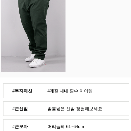
#무지패션
4계절 내내 필수 아이템
#큰신발
발볼넓은 신발 경험해보세요
#큰모자
머리둘레 61~64cm