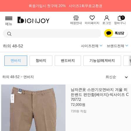
회원가입시 첫구매 20%
사이즈1회무료교환권
0
매장안내
마이페이지
로그인
장바구니
메뉴
하의 48-52
사이즈전체
브랜드전체
면바지
청바지
밴드바지
기능성/레져바지
하의 48-52
>
면바지
남자큰옷 스판기모면바지 겨울 히
든밴드 편안함(베이지)-빅사이즈 C
70772
72,000원
720원 적립