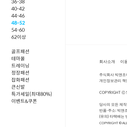
36-38
40-42
44-46
48-52
54-60
62이상
골프패션
테마몰
회사소개
이
트레이닝
정장패션
주식회사 빅앤조이 
잡화패션
개인정보관리 책임자 
큰신발
특가세일(최대80%)
COPYRIGHT Ⓒ
이벤트&쿠폰
당사의 모든 제작
반품-주소: 빅앤
(유의) 타택배는
COPYRIGHT © ALL