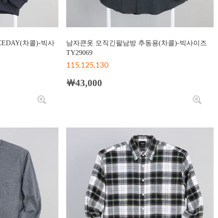
EDAY(차콜)-빅사
남자큰옷 모직긴팔남방 추동용(차콜)-빅사이즈
TY29069
115,125,130
￦43,000