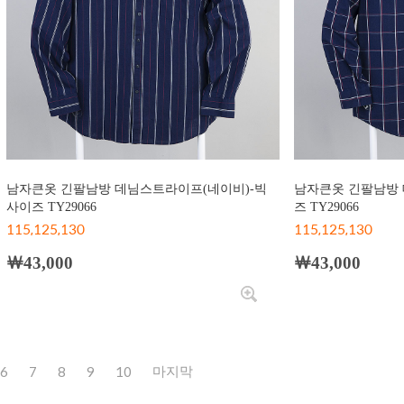
남자큰옷 긴팔남방 데님스트라이프(네이비)-빅
남자큰옷 긴팔남방 
사이즈 TY29066
즈 TY29066
115,125,130
115,125,130
￦43,000
￦43,000
6
7
8
9
10