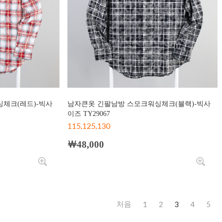
체크(레드)-빅사
남자큰옷 긴팔남방 스모크워싱체크(블랙)-빅사
이즈 TY29067
115,125,130
￦48,000
1
2
3
4
5