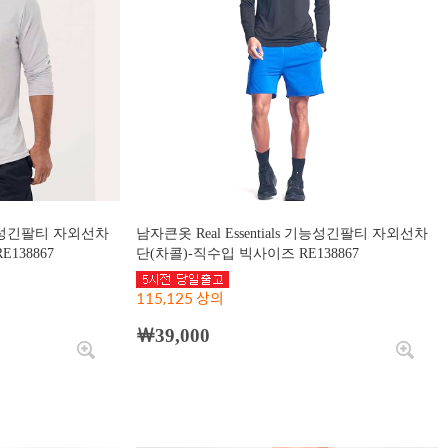
 기능성긴팔티 자외선차
남자큰옷 Real Essentials 기능성긴팔티 자외선차
138867
단(차콜)-직수입 빅사이즈 RE138867
115,125 상의
￦39,000