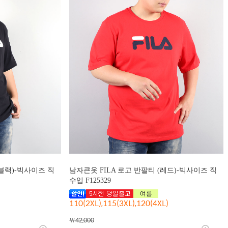
(블랙)-빅사이즈 직
남자큰옷 FILA 로고 반팔티 (레드)-빅사이즈 직
수입 F125329
110(2XL),115(3XL),120(4XL)
￦42,000