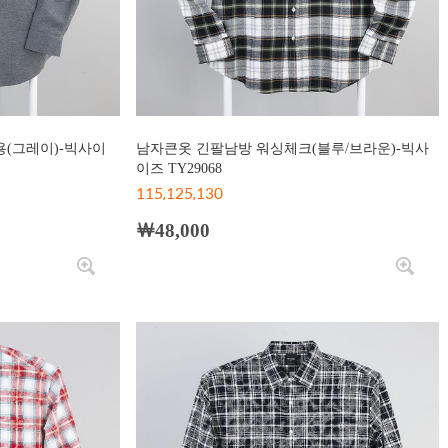
(그레이)-빅사이
남자큰옷 긴팔남방 워싱체크(블루/브라운)-빅사
이즈 TY29068
115,125,130
￦48,000