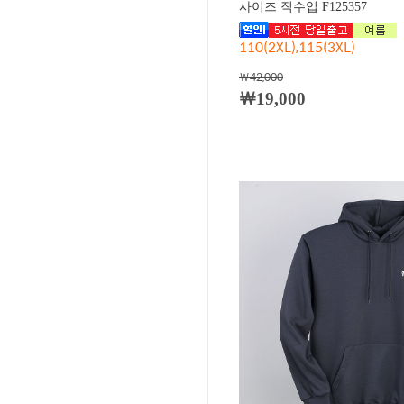
사이즈 직수입 F125357
110(2XL),115(3XL)
￦42,000
￦19,000