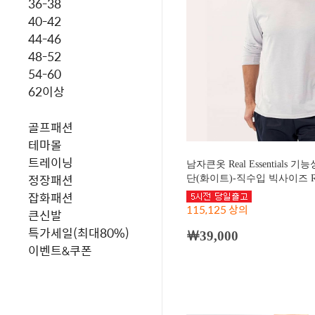
36-38
40-42
44-46
48-52
54-60
62이상
골프패션
테마몰
트레이닝
남자큰옷 Real Essentials
정장패션
단(화이트)-직수입 빅사이즈 RE
잡화패션
115,125 상의
큰신발
특가세일(최대80%)
￦39,000
이벤트&쿠폰