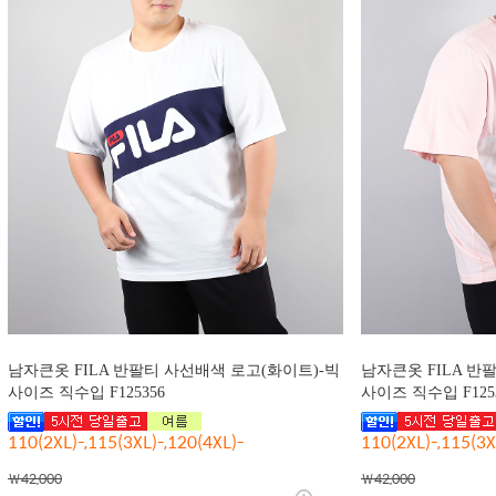
남자큰옷 FILA 반팔티 사선배색 로고(화이트)-빅
남자큰옷 FILA 반
사이즈 직수입 F125356
사이즈 직수입 F125
110(2XL)-,115(3XL)-,120(4XL)-
110(2XL)-,115(3X
￦42,000
￦42,000