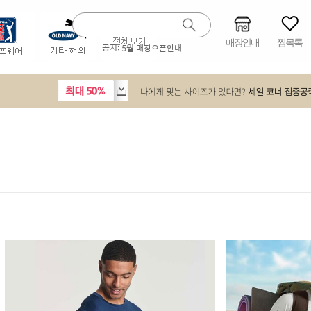
매장안내
찜목록
공지:
5월 매장오픈안내