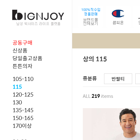
공동구매
신상품
상의 115
당일출고상품
튼튼의자
중분류
105-110
반팔티
115
120-125
ALL
219
items
130
135-145
150-165
170이상