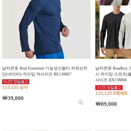
남자큰옷 Real Essentials 기능성긴팔티 자외선차
남자큰옷 Roadbo
단(네이비)-직수입 빅사이즈 RE138867
시 하이킹 스포츠(
사이즈 RX138868
115,125 상의
115,125 2매세트
￦39,000
￦89,000