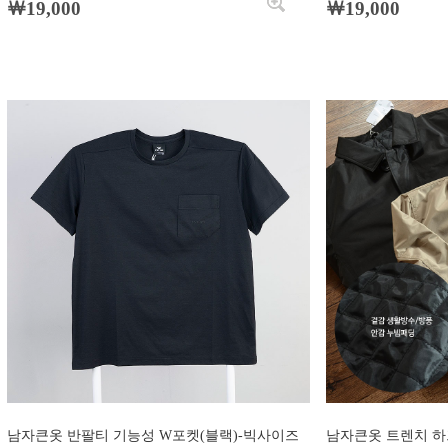
￦19,000
￦19,000
남자큰옷 반팔티 기능성 W포켓(블랙)-빅사이즈
남자큰옷 트렌치 