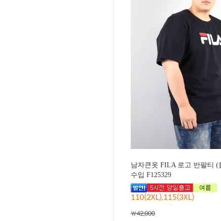
남자큰옷 FILA 로고 반팔티 
수입 F125329
110(2XL),115(3XL)
￦42,000