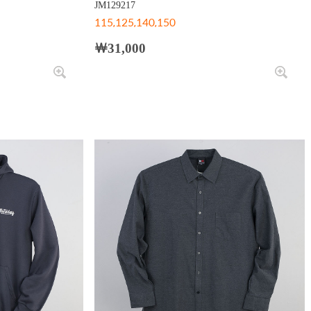
JM129217
115,125,140,150
￦31,000