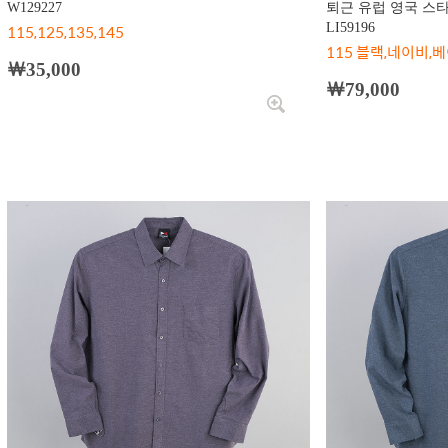
W129227
퇴근 유럽 영국 스
115,125,135,145
LI59196
115 블랙,네이비,
￦35,000
￦79,000