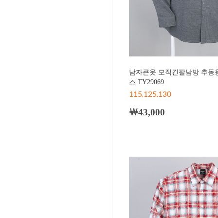
남자큰옷 모직긴팔남방 추동용
즈 TY29069
115,125,130
￦43,000