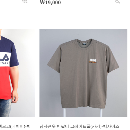
￦19,000
색로고(네이비)-빅
남자큰옷 반팔티 그레이트풀(카키)-빅사이즈