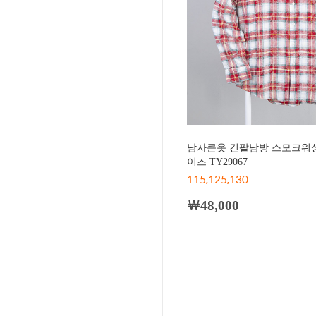
남자큰옷 긴팔남방 스모크워싱
이즈 TY29067
115,125,130
￦48,000